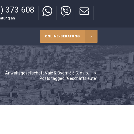
) 373 608
ratung an
ONLINE-BERATUNG
Anwaltsgesellschaft Vaić & Dvorničić G. m. b. H.
>
Posts tagged "Geschäftsleute"