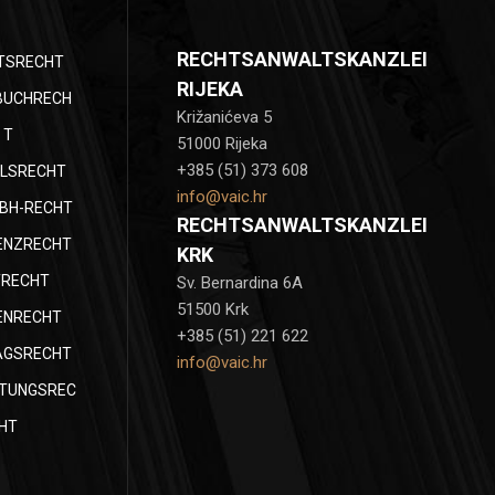
RECHTSANWALTSKANZLEI
TSRECHT
RIJEKA
BUCHRECH
Križanićeva 5
T
51000 Rijeka
+385 (51) 373 608
LSRECHT
info@vaic.hr
BH-RECHT
RECHTSANWALTSKANZLEI
ENZRECHT
KRK
TRECHT
Sv. Bernardina 6A
51500 Krk
ENRECHT
+385 (51) 221 622
AGSRECHT
info@vaic.hr
TUNGSREC
HT