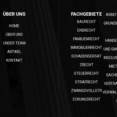
ÜBER UNS
FACHGEBIETE
ARBEI
BAURECHT
GRUND
HOME
ERBRECHT
ÜBER UNS
FAMILIENRECHT
HANDE
UNSER TEAM
IMMOBILIENRECHT
UND GM
ARTIKEL
SCHADENSERSAT
INSOLV
KONTAKT
ZRECHT
MIE
STEUERRECHT
SACH
STRAFRECHT
VERTR
ZWANGSVOLLSTR
VERWAL
ECKUNGSRECHT