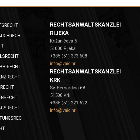
RECHTSANWALTSKANZLEI
TSRECHT
RIJEKA
BUCHRECH
Križanićeva 5
T
51000 Rijeka
+385 (51) 373 608
LSRECHT
info@vaic.hr
BH-RECHT
RECHTSANWALTSKANZLEI
ENZRECHT
KRK
TRECHT
Sv. Bernardina 6A
51500 Krk
ENRECHT
+385 (51) 221 622
AGSRECHT
info@vaic.hr
TUNGSREC
HT