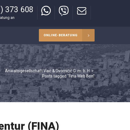
) 373 608
ratung an
ONLINE-BERATUNG
Anwaltsgesellschaft Vaić & Dvorničić G. m. b. H.
>
Posts tagged "Fina Web Bon"
entur (FINA)