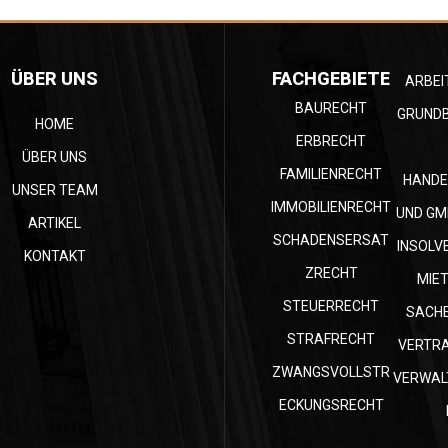
ÜBER UNS
FACHGEBIETE
ARBEI
BAURECHT
GRUND
HOME
ERBRECHT
ÜBER UNS
FAMILIENRECHT
HANDE
UNSER TEAM
IMMOBILIENRECHT
UND GM
ARTIKEL
SCHADENSERSAT
INSOLV
KONTAKT
ZRECHT
MIE
STEUERRECHT
SACH
STRAFRECHT
VERTR
ZWANGSVOLLSTR
VERWAL
ECKUNGSRECHT