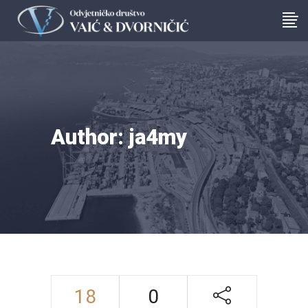
Author: ja4my
18
0