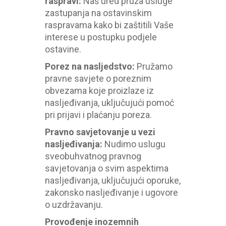
raspravi
:
Naš ured pruža usluge
zastupanja na ostavinskim
raspravama kako bi zaštitili Vaše
interese u postupku podjele
ostavine.
Porez na nasljedstvo
:
Pružamo
pravne savjete o poreznim
obvezama koje proizlaze iz
nasljeđivanja, uključujući pomoć
pri prijavi i plaćanju poreza.
Pravno savjetovanje u vezi
nasljeđivanja
:
Nudimo uslugu
sveobuhvatnog pravnog
savjetovanja o svim aspektima
nasljeđivanja, uključujući oporuke,
zakonsko nasljeđivanje i ugovore
o uzdržavanju
.
Provođenje inozemnih