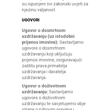
su ispunjeni svi zakonski uvjeti za
njezinu valjanost.
UGOVORI
Ugovor o dosmrtnom
uzdržavanju (uz istodobni
prijenos imovine)
:
Sastavljamo
ugovore o dosmrtnom
uzdržavanju koji uključuju
prijenos imovine, osiguravajući
zaštitu prava primatelja
uzdržavanja i davatelja
uzdržavanja.
Ugovor o doživotnom
uzdržavanju
:
Sastavljamo
ugovore o doživotnom
uzdržavanju te savjetujemo obje
strane o njihovim pravima i