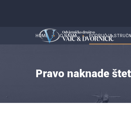
HOME
O NAMA
PODRUČJA STRUČN
Pravo naknade šte