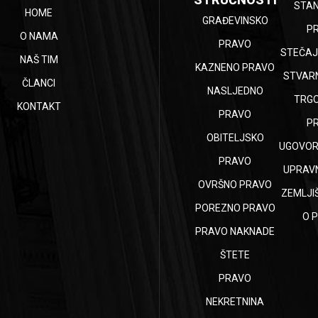
STA
HOME
GRAĐEVINSKO
P
O NAMA
PRAVO
STEČAJ
NAŠ TIM
KAZNENO PRAVO
STVAR
ČLANCI
NASLJEDNO
TRG
KONTAKT
PRAVO
P
OBITELJSKO
UGOVOR
PRAVO
UPRAV
OVRŠNO PRAVO
ZEMLJI
POREZNO PRAVO
O 
PRAVO NAKNADE
ŠTETE
PRAVO
NEKRETNINA