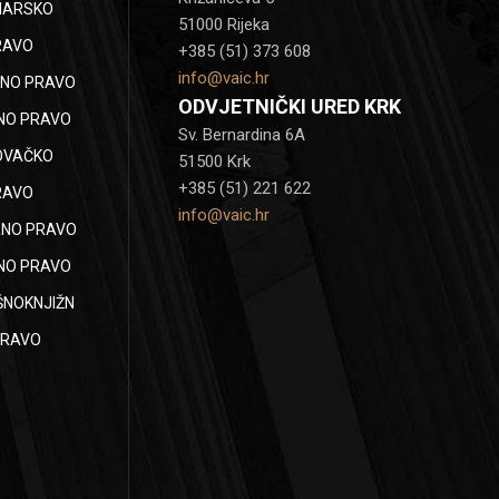
NARSKO
51000 Rijeka
RAVO
+385 (51) 373 608
info@vaic.hr
NO PRAVO
ODVJETNIČKI URED KRK
NO PRAVO
Sv. Bernardina 6A
OVAČKO
51500 Krk
+385 (51) 221 622
RAVO
info@vaic.hr
NO PRAVO
NO PRAVO
ŠNOKNJIŽN
PRAVO