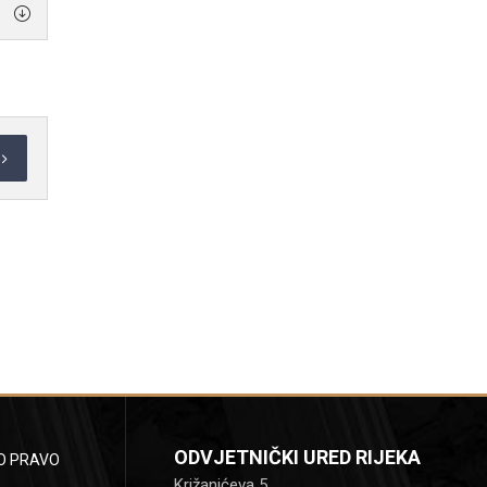
ODVJETNIČKI URED RIJEKA
O PRAVO
Križanićeva 5