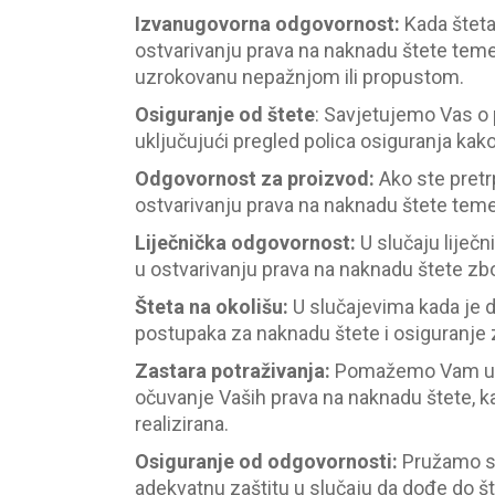
Izvanugovorna odgovornost
:
Kada štet
ostvarivanju prava na naknadu štete teme
uzrokovanu nepažnjom ili propustom.
Osiguranje od štete
:
Savjetujemo Vas o 
uključujući pregled polica osiguranja kako
Odgovornost za proizvod
:
Ako ste pretr
ostvarivanju prava na naknadu štete tem
Liječnička odgovornost
:
U slučaju liječ
u ostvarivanju prava na naknadu štete zbo
Šteta na okolišu
:
U slučajevima kada je 
postupaka za naknadu štete i osiguranje z
Zastara potraživanja
:
Pomažemo Vam u ra
očuvanje Vaših prava na naknadu štete, k
realizirana.
Osiguranje od odgovornosti
:
Pružamo sa
adekvatnu zaštitu u slučaju da dođe do št