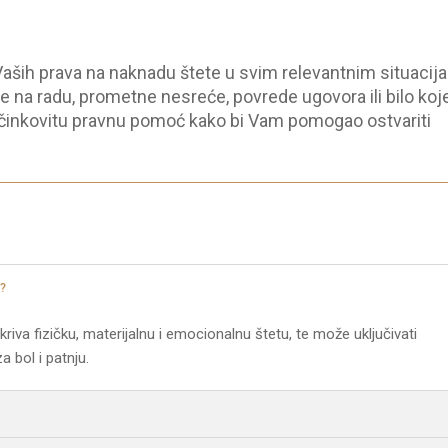
Vaših prava na naknadu štete u svim relevantnim situacij
ede na radu, prometne nesreće, povrede ugovora ili bilo koj
 učinkovitu pravnu pomoć kako bi Vam pomogao ostvariti
?
va fizičku, materijalnu i emocionalnu štetu, te može uključivati
a bol i patnju.