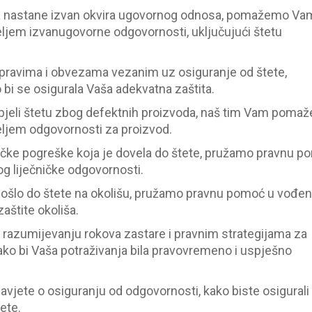
a nastane izvan okvira ugovornog odnosa, pomažemo Va
ljem izvanugovorne odgovornosti, uključujući štetu
pravima i obvezama vezanim uz osiguranje od štete,
 bi se osigurala Vaša adekvatna zaštita.
pjeli štetu zbog defektnih proizvoda, naš tim Vam pomaž
eljem odgovornosti za proizvod.
ničke pogreške koja je dovela do štete, pružamo pravnu 
g liječničke odgovornosti.
došlo do štete na okolišu, pružamo pravnu pomoć u vođen
aštite okoliša.
zumijevanju rokova zastare i pravnim strategijama za
ako bi Vaša potraživanja bila pravovremeno i uspješno
vjete o osiguranju od odgovornosti, kako biste osigurali
ete.