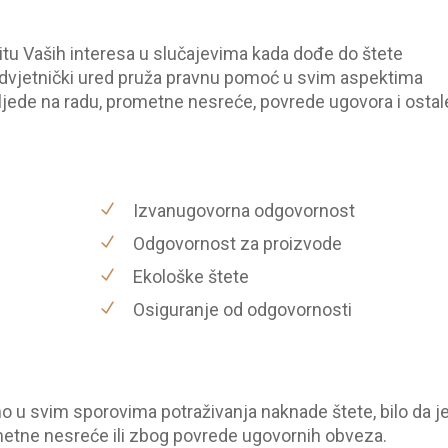
itu Vaših interesa u slučajevima kada dođe do štete
odvjetnički ured pruža pravnu pomoć u svim aspektima
ljede na radu, prometne nesreće, povrede ugovora i ostal
Izvanugovorna odgovornost
Odgovornost za proizvode
Ekološke štete
Osiguranje od odgovornosti
 u svim sporovima potraživanja naknade štete, bilo da j
ometne nesreće ili zbog povrede ugovornih obveza.