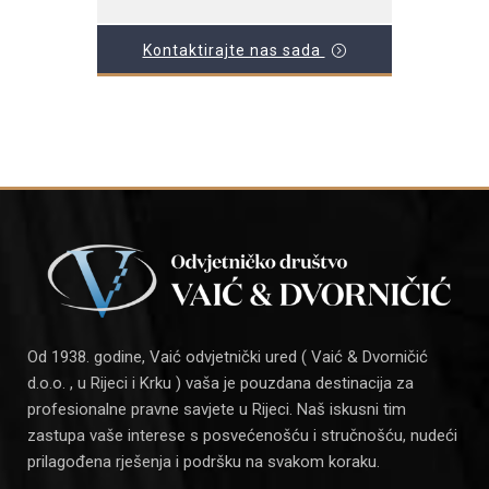
Kontaktirajte nas sada
Od 1938. godine, Vaić odvjetnički ured ( Vaić & Dvorničić
d.o.o. , u Rijeci i Krku ) vaša je pouzdana destinacija za
profesionalne pravne savjete u Rijeci. Naš iskusni tim
zastupa vaše interese s posvećenošću i stručnošću, nudeći
prilagođena rješenja i podršku na svakom koraku.