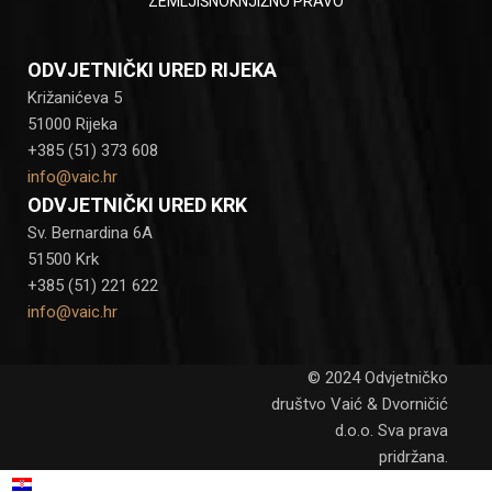
ZEMLJIŠNOKNJIŽNO PRAVO
ODVJETNIČKI URED RIJEKA
Križanićeva 5
51000 Rijeka
+385 (51) 373 608
info@vaic.hr
ODVJETNIČKI URED KRK
Sv. Bernardina 6A
51500 Krk
+385 (51) 221 622
info@vaic.hr
© 2024 Odvjetničko
društvo Vaić & Dvorničić
d.o.o. Sva prava
pridržana.
Hrvatski