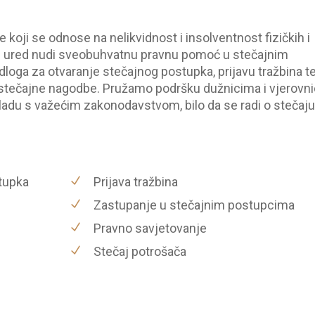
oji se odnose na nelikvidnost i insolventnost fizičkih i
čki ured nudi sveobuhvatnu pravnu pomoć u stečajnim
loga za otvaranje stečajnog postupka, prijavu tražbina t
stečajne nagodbe. Pružamo podršku dužnicima i vjerovn
ladu s važećim zakonodavstvom, bilo da se radi o stečaju
stupka
Prijava tražbina
Zastupanje u stečajnim postupcima
Pravno savjetovanje
Stečaj potrošača