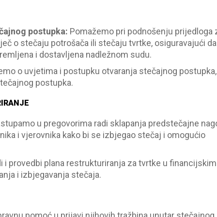
ečajnog postupka
:
Pomažemo pri podnošenju prijedloga 
ječ o stečaju potrošača ili stečaju tvrtke, osiguravajući da
premljena i dostavljena nadležnom sudu.
emo o uvjetima i postupku otvaranja stečajnog postupka,
tečajnog postupka.
RIRANJE
astupamo u pregovorima radi sklapanja predstečajne nag
ika i vjerovnika kako bi se izbjegao stečaj i omogućio
i provedbi plana restrukturiranja za tvrtke u financijskim
nja i izbjegavanja stečaja.
avnu pomoć u prijavi njihovih tražbina unutar stečajnog