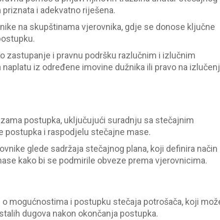
 priznata i adekvatno riješena.
ike na skupštinama vjerovnika, gdje se donose ključne
postupku.
 zastupanje i pravnu podršku razlučnim i izlučnim
 naplatu iz određene imovine dužnika ili pravo na izlučen
ama postupka, uključujući suradnju sa stečajnim
je postupka i raspodjelu stečajne mase.
vnike glede sadržaja stečajnog plana, koji definira način
e mase kako bi se podmirile obveze prema vjerovnicima.
 o mogućnostima i postupku stečaja potrošača, koji mož
ostalih dugova nakon okončanja postupka.