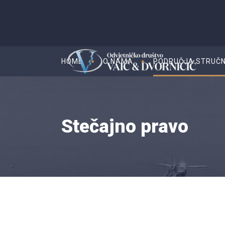
HOME
O NAMA
PODRUČJA STRUČN
Stečajno pravo