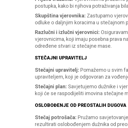
postupka, kako bi njihova potraživanja bila
Skupština vjerovnika
:
Zastupamo vjerovn
odluke o daljnjim koracima u stečajnom 
Razlučni i izlučni vjerovnici
:
Osiguravamo
vjerovnicima, koji imaju posebna prava na
određene stvari iz stečajne mase.
STEČAJNI UPRAVITELJ
Stečajni upravitelj
:
Pomažemo u svim faz
upraviteljem, koji je odgovoran za vođen
Stečajni plan
:
Savjetujemo dužnike i vjero
koji će se raspodijeliti imovina stečajn
OSLOBOĐENJE OD PREOSTALIH DUGOVA
Stečaj potrošača
:
Pružamo savjetovanje
rezultirati oslobođenjem dužnika od pre