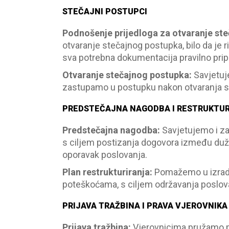
STEČAJNI POSTUPCI
Podnošenje prijedloga za otvaranje st
otvaranje stečajnog postupka, bilo da je ri
sva potrebna dokumentacija pravilno pri
Otvaranje stečajnog postupka
:
Savjetuj
zastupamo u postupku nakon otvaranja s
PREDSTEČAJNA NAGODBA I RESTRUKTU
Predstečajna nagodba
:
Savjetujemo i z
s ciljem postizanja dogovora između dužn
oporavak poslovanja.
Plan restrukturiranja
:
Pomažemo u izradi 
poteškoćama, s ciljem održavanja poslova
PRIJAVA TRAŽBINA I PRAVA VJEROVNIKA
Prijava tražbina
:
Vjerovnicima pružamo pr