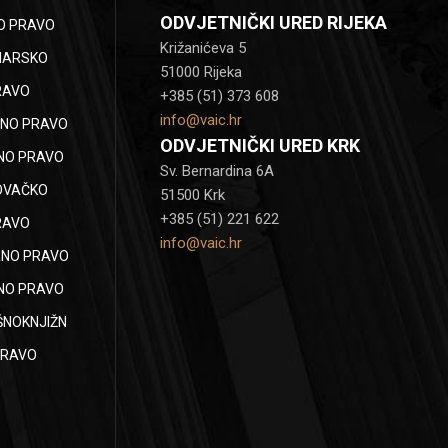
ODVJETNIČKI URED RIJEKA
O PRAVO
Križanićeva 5
NARSKO
51000 Rijeka
RAVO
+385 (51) 373 608
info@vaic.hr
NO PRAVO
ODVJETNIČKI URED KRK
NO PRAVO
Sv. Bernardina 6A
OVAČKO
51500 Krk
+385 (51) 221 622
RAVO
info@vaic.hr
NO PRAVO
NO PRAVO
ŠNOKNJIŽN
PRAVO