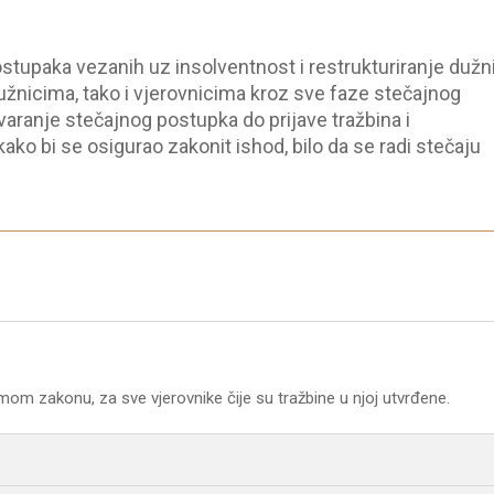
stupaka vezanih uz insolventnost i restrukturiranje dužn
užnicima, tako i vjerovnicima kroz sve faze stečajnog
aranje stečajnog postupka do prijave tražbina i
ko bi se osigurao zakonit ishod, bilo da se radi stečaju
om zakonu, za sve vjerovnike čije su tražbine u njoj utvrđene.