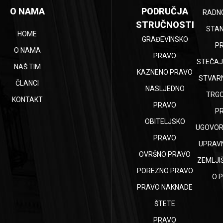
O NAMA
PODRUČJA
RADN
STRUČNOSTI
STA
HOME
GRAĐEVINSKO
P
O NAMA
PRAVO
STEČAJ
NAŠ TIM
KAZNENO PRAVO
STVAR
ČLANCI
NASLJEDNO
TRG
KONTAKT
PRAVO
P
OBITELJSKO
UGOVOR
PRAVO
UPRAV
OVRŠNO PRAVO
ZEMLJI
POREZNO PRAVO
O 
PRAVO NAKNADE
ŠTETE
PRAVO