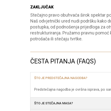
ZAKLJUČAK
Stečajno pravo obuhvaća širok spektar po
Naš odvjetnički ured nudi podršku kako d
postupka, od podnošenja prijedloga za otv
restrukturiranja. Pružamo pravnu pomoć ka
potrošača ili stečaju tvrtke.
ČESTA PITANJA (FAQS)
ŠTO JE PREDSTEČAJNA NAGODBA?
Predstečajna nagodba je ovršna isprava, po sam
ŠTO JE STEČAJNA MASA?