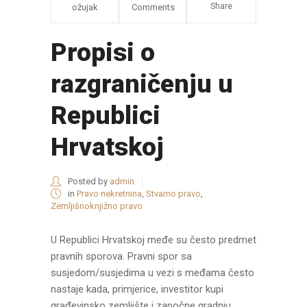
Share
ožujak
Comments
Propisi o
razgraničenju u
Republici
Hrvatskoj
Posted by
admin
in
Pravo nekretnina
,
Stvarno pravo
,
Zemljišnoknjižno pravo
U Republici Hrvatskoj međe su često predmet
pravnih sporova. Pravni spor sa
susjedom/susjedima u vezi s međama često
nastaje kada, primjerice, investitor kupi
građevinsko zemljište i započne gradnju.