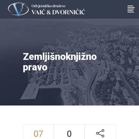
Zemljišnoknjižno
pravo
07
0