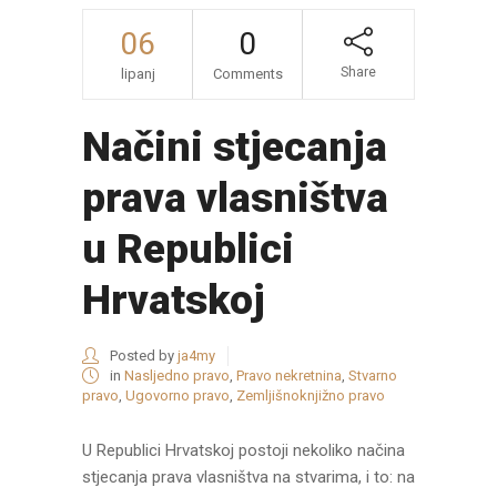
06
0
Share
lipanj
Comments
Načini stjecanja
prava vlasništva
u Republici
Hrvatskoj
Posted by
ja4my
in
Nasljedno pravo
,
Pravo nekretnina
,
Stvarno
pravo
,
Ugovorno pravo
,
Zemljišnoknjižno pravo
U Republici Hrvatskoj postoji nekoliko načina
stjecanja prava vlasništva na stvarima, i to: na