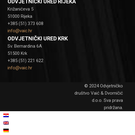
ODVJETNIČKI URED RIJEKA
Križanićeva 5
51000 Rijeka
+385 (51) 373 608
info@vaic.hr
ODVJETNIČKI URED KRK
Sv. Bernardina 6A
51500 Krk
+385 (51) 221 622
info@vaic.hr
© 2024 Odvjetničko
društvo Vaić & Dvorničić
d.o.o. Sva prava
pridržana.
Hrvatski
Engleski
English
(
)
Njemački
Deutsch
(
)