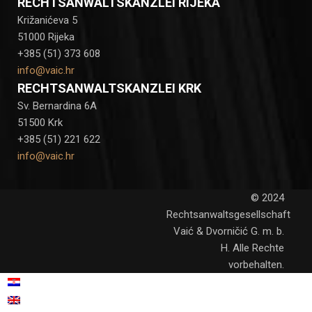
RECHTSANWALTSKANZLEI RIJEKA
Križanićeva 5
51000 Rijeka
+385 (51) 373 608
info@vaic.hr
RECHTSANWALTSKANZLEI KRK
Sv. Bernardina 6A
51500 Krk
+385 (51) 221 622
info@vaic.hr
© 2024
Rechtsanwaltsgesellschaft
Vaić & Dvorničić G. m. b.
H. Alle Rechte
vorbehalten.
Kroatisch
Hrvatski
(
)
Englisch
English
(
)