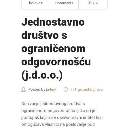
Share
kolovoz
Comments
Jednostavno
društvo s
ograničenom
odgovornošću
(j.d.o.o.)
Posted by
ja4my
in
Trgovačko pravo
Osnivanje jednostavnog društva s
ograničenom odgovornošću (j.d.o.o.) je
postupak kojim se osniva pravni entitet koji
omogućava vlasnicima poslovanje pod