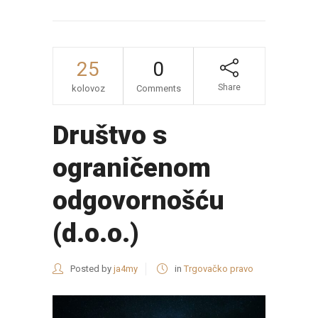
25
0
Share
kolovoz
Comments
Društvo s
ograničenom
odgovornošću
(d.o.o.)
Posted by
ja4my
in
Trgovačko pravo