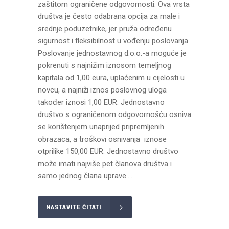
zaštitom ograničene odgovornosti. Ova vrsta
društva je često odabrana opcija za male i
srednje poduzetnike, jer pruža određenu
sigurnost i fleksibilnost u vođenju poslovanja.
Poslovanje jednostavnog d.o.o.-a moguće je
pokrenuti s najnižim iznosom temeljnog
kapitala od 1,00 eura, uplaćenim u cijelosti u
novcu, a najniži iznos poslovnog uloga
također iznosi 1,00 EUR. Jednostavno
društvo s ograničenom odgovornošću osniva
se korištenjem unaprijed pripremljenih
obrazaca, a troškovi osnivanja iznose
otprilike 150,00 EUR. Jednostavno društvo
može imati najviše pet članova društva i
samo jednog člana uprave....
NASTAVITE ČITATI