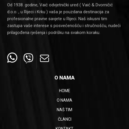
Od 1938. godine, Vaić odvjetnički ured ( Vaić & Dvorničić
d.o.o. , u Rijeci i Krku ) vaša je pouzdana destinacija za
profesionalne pravne savjete u Rijeci. Naš iskusni tim
zastupa vaše interese s posvećenošću i stručnošću, nudeći
prilagođena rješenja i podršku na svakom koraku.
O NAMA
HOME
O NAMA
NAŠ TIM
ČLANCI
KONTAKT