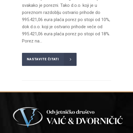
svakako je porezni. Tako d.o.o. koji je u
poreznom razdoblju ostvario prihode do
995.421,06 eura plaća porez po stopi od 10%,
dok d.o.o. koji je ostvario prihode veće od
995.421,06 eura plaća porez po stopi od 18%.
Porez na...
NASTAVITE ČITATI