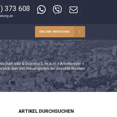
) 373 608
ratung an
ONLINE-BERATUNG
lschaft Vaić & Dvorničić G. m. b. H.
>
Arbeitsrecht
>
erblick über das Steuersystem der Republik Kroatien
ARTIKEL DURCHSUCHEN