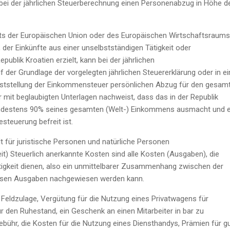
r bei der jährlichen Steuerberechnung einen Personenabzug in Höhe d
ats der Europäischen Union oder des Europäischen Wirtschaftsraums
der Einkünfte aus einer unselbstständigen Tätigkeit oder
epublik Kroatien erzielt, kann bei der jährlichen
er Grundlage der vorgelegten jährlichen Steuererklärung oder in e
eststellung der Einkommensteuer persönlichen Abzug für den gesam
 mit beglaubigten Unterlagen nachweist, dass das in der Republik
indestens 90% seines gesamten (Welt-) Einkommens ausmacht und e
steuerung befreit ist.
lt für juristische Personen und natürliche Personen
t) Steuerlich anerkannte Kosten sind alle Kosten (Ausgaben), die
tigkeit dienen, also ein unmittelbarer Zusammenhang zwischen der
iesen Ausgaben nachgewiesen werden kann.
eldzulage, Vergütung für die Nutzung eines Privatwagens für
r den Ruhestand, ein Geschenk an einen Mitarbeiter in bar zu
bühr, die Kosten für die Nutzung eines Diensthandys, Prämien für g