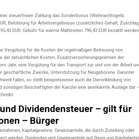
iner steuerfreien Zahlung das Sonderbonus (Weihnachtsgeld,
EUR, Belohnung für Arbeitsergebnisse (zusätzliches Gehalt, Zuschlag
995,43 EUR, Gebühr für warme Mahlzeiten 796,43 EUR bezahlt werden
e Vergütung für die Kosten der regelmäßigen Betreuung von
e der tatsächlichen Kosten, Zusatzversicherungsprämien der
ro Jahr, eine Vergütung für den Transport zur und von der Arbeit un
r geschäftliche Zwecke, Unterstützung für Neugeborene. Darunter
erk fallen, so stellt beispielsweise auch die Dienstkleidung von
d sonstigen Beschäftigten der Kanzlei eine anerkannte Auslage dar 
hreibt.
 und Dividendensteuer – gilt für
sonen – Bürger
einnahmen, Kapitalgewinne, Gewinnanteile, die durch Zuteilung oder
siert werden, Dividenden und Gewinnanteile auf Basis von Kapitalantei