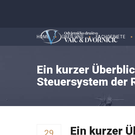
HOME
ÜBER UNS
FACHGEBIETE
Ein kurzer Überbli
Steuersystem der R
Ein kurzer Ü
29