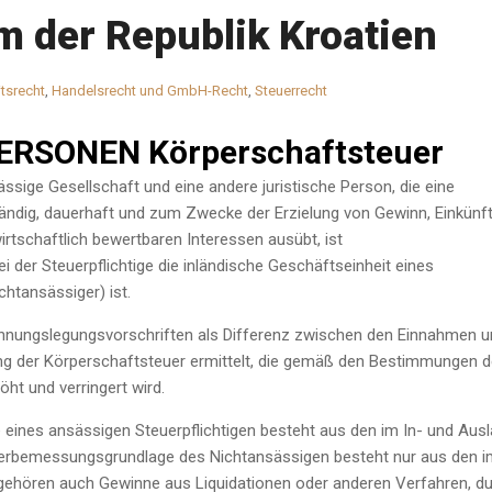
m der Republik Kroatien
tsrecht
,
Handelsrecht und GmbH-Recht
,
Steuerrecht
PERSONEN
Körperschaftsteuer
ässige Gesellschaft und eine andere juristische Person, die eine
ständig, dauerhaft und zum Zwecke der Erzielung von Gewinn, Einkünf
tschaftlich bewertbaren Interessen ausübt, ist
i der Steuerpflichtige die inländische Geschäftseinheit eines
htansässiger) ist.
nungslegungsvorschriften als Differenz zwischen den Einnahmen u
g der Körperschaftsteuer ermittelt, die gemäß den Bestimmungen 
ht und verringert wird.
ines ansässigen Steuerpflichtigen besteht aus den im In- und Aus
euerbemessungsgrundlage des Nichtansässigen besteht nur aus den 
 gehören auch Gewinne aus Liquidationen oder anderen Verfahren, d