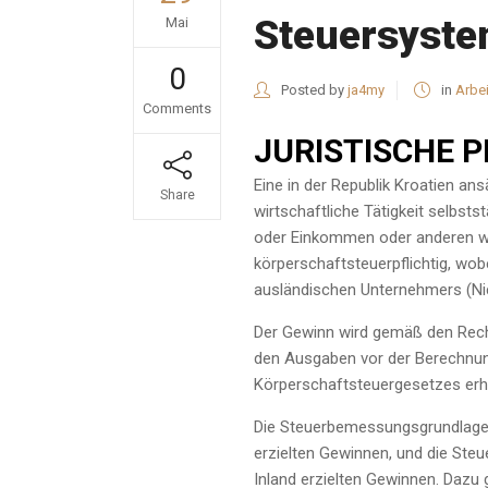
Steuersyste
Mai
0
Posted by
ja4my
in
Arbei
Comments
JURISTISCHE 
Eine in der Republik Kroatien ans
Share
wirtschaftliche Tätigkeit selbst
oder Einkommen oder anderen wir
körperschaftsteuerpflichtig, wobe
ausländischen Unternehmers (Nic
Der Gewinn wird gemäß den Rech
den Ausgaben vor der Berechnun
Körperschaftsteuergesetzes erhö
Die Steuerbemessungsgrundlage e
erzielten Gewinnen, und die St
Inland erzielten Gewinnen. Dazu