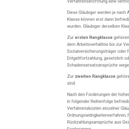
Verfahrenseröffnung eine vermö
Diese Gläubiger werden je nach A
Klasse können erst dann befriedi
wurden. Gläubiger derselben Kla
Zur
ersten Rangklasse
gehören
dem Arbeitsverhältnis bis zur V
Sozialversicherungsträger oder 
Entgeltfortzahlung, gesetzlich od
Schadensersatzansprüche wegen 
Zur
zweiten Rangklasse
gehören
sind.
Nach den Forderungen der höhe
in folgender Reihenfolge befrie
Verfahrenskosten einzelner Gläu
Ordnungswidrigkeitenverfahren, 
Rückzahlungsansprüche aus Gese