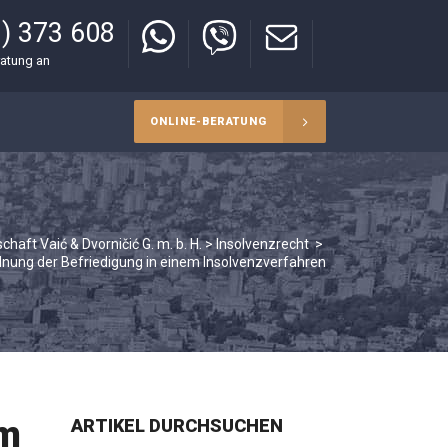
) 373 608
ratung an
ONLINE-BERATUNG
haft Vaić & Dvorničić G. m. b. H.
>
Insolvenzrecht
>
nung der Befriedigung in einem Insolvenzverfahren
em
ARTIKEL DURCHSUCHEN