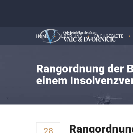
HOME
ÜBER UNS
FACHGEBIETE
Rangordnung der B
einem Insolvenzve
Rangordnung
28