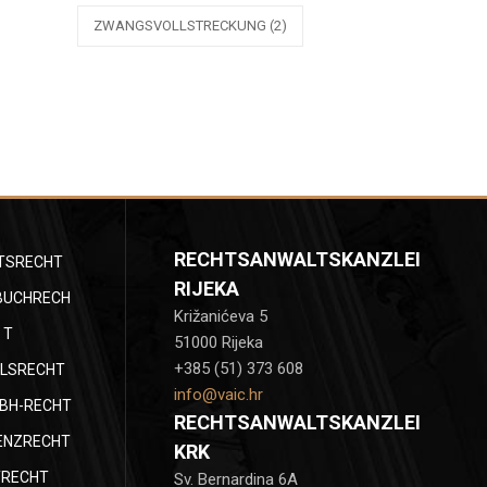
ZWANGSVOLLSTRECKUNG
(2)
RECHTSANWALTSKANZLEI
TSRECHT
RIJEKA
BUCHRECH
Križanićeva 5
T
51000 Rijeka
+385 (51) 373 608
LSRECHT
info@vaic.hr
BH-RECHT
RECHTSANWALTSKANZLEI
ENZRECHT
KRK
TRECHT
Sv. Bernardina 6A