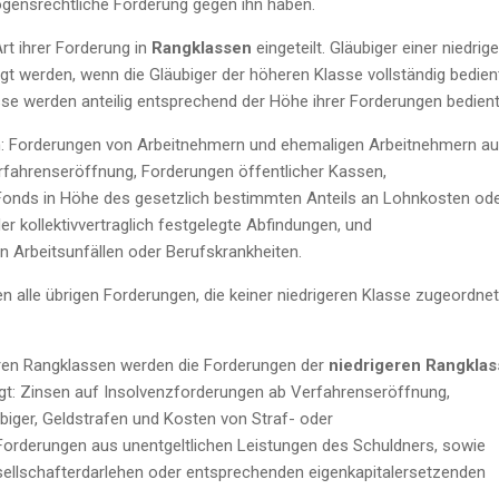
gensrechtliche Forderung gegen ihn haben.
rt ihrer Forderung in
Rangklassen
eingeteilt. Gläubiger einer niedrig
gt werden, wenn die Gläubiger der höheren Klasse vollständig bedien
sse werden anteilig entsprechend der Höhe ihrer Forderungen bedient
: Forderungen von Arbeitnehmern und ehemaligen Arbeitnehmern a
erfahrenseröffnung, Forderungen öffentlicher Kassen,
Fonds in Höhe des gesetzlich bestimmten Anteils an Lohnkosten od
er kollektivvertraglich festgelegte Abfindungen, und
Arbeitsunfällen oder Berufskrankheiten.
 alle übrigen Forderungen, die keiner niedrigeren Klasse zugeordnet
ren Rangklassen werden die Forderungen der
niedrigeren Rangkla
digt: Zinsen auf Insolvenzforderungen ab Verfahrenseröffnung,
biger, Geldstrafen und Kosten von Straf- oder
Forderungen aus unentgeltlichen Leistungen des Schuldners, sowie
llschafterdarlehen oder entsprechenden eigenkapitalersetzenden