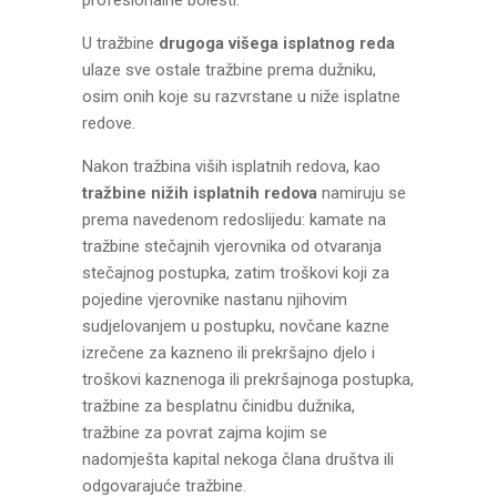
profesionalne bolesti.
U tražbine
drugoga višega isplatnog reda
ulaze sve ostale tražbine prema dužniku,
osim onih koje su razvrstane u niže isplatne
redove.
Nakon tražbina viših isplatnih redova, kao
tražbine nižih isplatnih redova
namiruju se
prema navedenom redoslijedu: kamate na
tražbine stečajnih vjerovnika od otvaranja
stečajnog postupka, zatim troškovi koji za
pojedine vjerovnike nastanu njihovim
sudjelovanjem u postupku, novčane kazne
izrečene za kazneno ili prekršajno djelo i
troškovi kaznenoga ili prekršajnoga postupka,
tražbine za besplatnu činidbu dužnika,
tražbine za povrat zajma kojim se
nadomješta kapital nekoga člana društva ili
odgovarajuće tražbine.