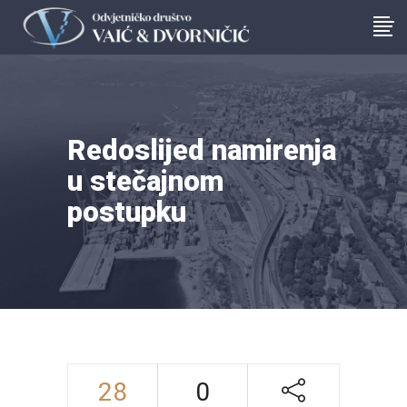
Redoslijed namirenja
u stečajnom
postupku
28
0