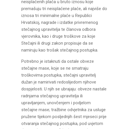
neisplaćenih plaća u bruto iznosu koje
premašuju tri neisplaćene plaće, ali najviše do
iznosa tri minimalne plaće u Republici
Hrvatskoj, nagrade i izdatke privremenog
stečajnog upravitelja te članova odbora
vjerovnika, kao i druge troškove za koje
Stečajni ili drugi zakon propisuje da se
namiruju kao trošak stečajnog postupka.
Potrebno je istaknuti da ostale obveze
stečajne mase, koje se ne smatraju
troškovima postupka, stečajni upravitelj
dužan je namirivati redoslijedom njihove
dospjelosti. U njih se ubrajaju: obveze nastale
radnjama stečajnog upravitelja ili
upravljanjem, unovčenjem i podjelom
stečajne mase; tražbine odvjetnika za usluge
pružene tijekom posljednjih šest mjeseci prije
otvaranja stečajnog postupka, pod uvjetom