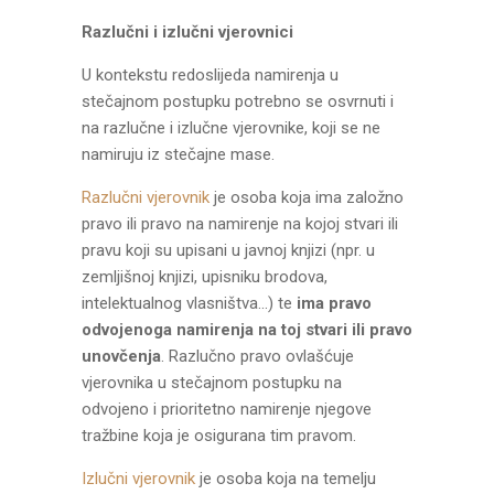
Razlučni i izlučni vjerovnici
U kontekstu redoslijeda namirenja u
stečajnom postupku potrebno se osvrnuti i
na razlučne i izlučne vjerovnike, koji se ne
namiruju iz stečajne mase.
Razlučni vjerovnik
je osoba koja ima založno
pravo ili pravo na namirenje na kojoj stvari ili
pravu koji su upisani u javnoj knjizi (npr. u
zemljišnoj knjizi, upisniku brodova,
intelektualnog vlasništva…) te
ima pravo
odvojenoga namirenja na toj stvari ili pravo
unovčenja
. Razlučno pravo ovlašćuje
vjerovnika u stečajnom postupku na
odvojeno i prioritetno namirenje njegove
tražbine koja je osigurana tim pravom.
Izlučni vjerovnik
je osoba koja na temelju