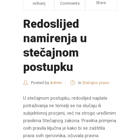
Share
svibanj
Comments
Redoslijed
namirenja u
stečajnom
postupku
Posted by
Admin
in
Stečajno pravo
U stečajnom postupku, redoslijed naplate
potraživanja ne temelji se na slučaju ili
subjektivnoj procjeni, već na strogo uređenim
pravilima Stečajnog zakona. Pravilna primjena
ovih pravila ključna je kako bi se zaštitila
prava svih vjerovnika, očuvala pravna