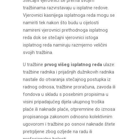
Stečajni vjerovnici se prema svojim
tražbinama razvrstavaju u isplatne redove.
Vjerovnici kasnijega isplatnoga reda mogu se
namiriti tek nakon što budu u cijelosti
namireni vjerovnici prethodnoga isplatnog
reda dok se stečajni vjerovnici istoga
isplatnog reda namiruju razmjerno veličini
svojih tražbina.
U tražbine
prvog višeg isplatnog reda
ulaze:
tražbine radnika i prijašnjih dužnikovih radnika
nastale do otvaranja stečajnog postupka iz
radnog odnosa, tražbine proračuna, zavoda ili
fondova u skladu s posebnim propisima u
visini pripadajućeg dijela ukupnog troška
plaće ili naknade plaće, otpremnine do iznosa
propisanoga zakonom odnosno kolektivnim
ugovorom i tražbine po osnovi naknade štete
pretrpljene zbog ozljede na radu ili