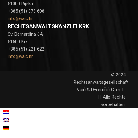
51000 Rijeka
+385 (51) 373 608
info@vaic.hr
RECHTSANWALTSKANZLEI KRK
Sv. Bernardina 6A
51500 Krk
+385 (51) 221 622
info@vaic.hr
© 2024
Rechtsanwaltsgesellschaft
Vaić & Dvorničić G. m. b.
H. Alle Rechte
vorbehalten.
Kroatisch
Hrvatski
(
)
Englisch
English
(
)
Deutsch