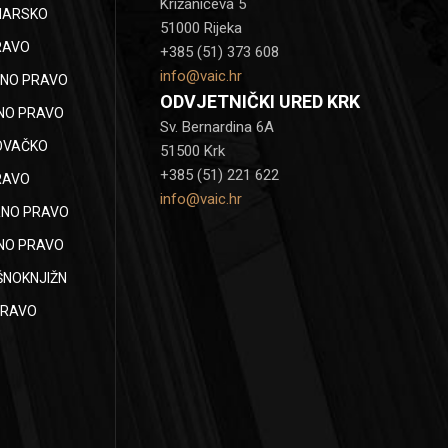
Križanićeva 5
NARSKO
51000 Rijeka
RAVO
+385 (51) 373 608
info@vaic.hr
NO PRAVO
ODVJETNIČKI URED KRK
NO PRAVO
Sv. Bernardina 6A
OVAČKO
51500 Krk
+385 (51) 221 622
RAVO
info@vaic.hr
NO PRAVO
NO PRAVO
ŠNOKNJIŽN
PRAVO