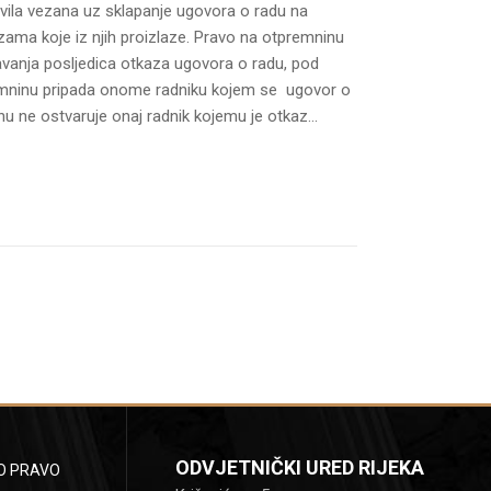
vila vezana uz sklapanje ugovora o radu na
zama koje iz njih proizlaze. Pravo na otpremninu
avanja posljedica otkaza ugovora o radu, pod
remninu pripada onome radniku kojem se ugovor o
u ne ostvaruje onaj radnik kojemu je otkaz...
ODVJETNIČKI URED RIJEKA
O PRAVO