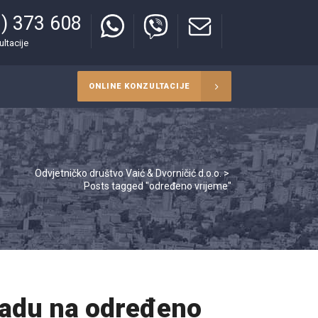
) 373 608
ultacije
ONLINE KONZULTACIJE
Odvjetničko društvo Vaić & Dvorničić d.o.o.
>
Posts tagged "određeno vrijeme"
radu na određeno