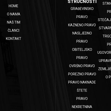
STRUČNOSTI
STA
HOME
GRAĐEVINSKO
P
O NAMA
PRAVO
STEČAJ
NAŠ TIM
KAZNENO PRAVO
STVAR
ČLANCI
NASLJEDNO
TRG
KONTAKT
PRAVO
P
OBITELJSKO
UGOVOR
PRAVO
UPRAV
OVRŠNO PRAVO
ZEMLJI
POREZNO PRAVO
O 
PRAVO NAKNADE
ŠTETE
PRAVO
NEKRETNINA