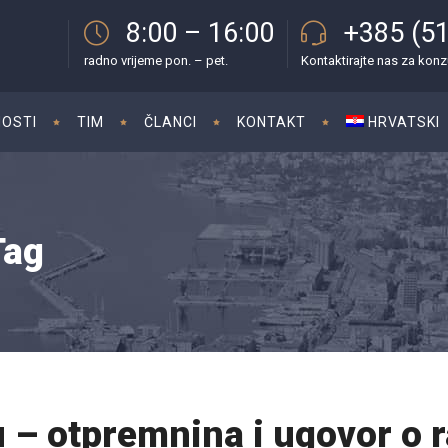
8:00 – 16:00
+385 (51
radno vrijeme pon. – pet.
Kontaktirajte nas za konz
OSTI
TIM
ČLANCI
KONTAKT
HRVATSKI
Tag
 – otpremnina i ugovor o 