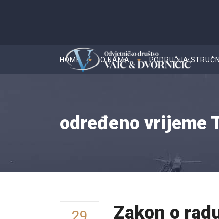
HOME
O NAMA
PODRUČJA STRUČN
određeno vrijeme 
Zakon o radu
29