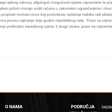
anja radnog odnosa, uključujući mogućnost isplate otpremnine te pra
adnici pritom moraju voditi računa o zakonskim ograničenjima i obve
ropisan novčani iznos koji poslodavac isplaćuje radniku radi ublaž
avca proveo najmanje dvije godine neprekidnog rada. Pravo na otp
jenje prethodno navedenog uvjeta. S druge strane, pravo na otpremnin
O NAMA
PODRUČJA
RADN