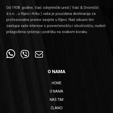
Od 1938. godine, Vaić odvjetnički ured ( Vaić & Dvorničić
d.o.o. , u Rijeci i Krku ) vaša je pouzdana destinacija za
profesionalne pravne savjete u Rijeci. Naš iskusni tim
zastupa vaše interese s posvećenošću i stručnošću, nudeći
prilagođena rješenja i podršku na svakom koraku.
O NAMA
HOME
O NAMA
NAŠ TIM
ČLANCI