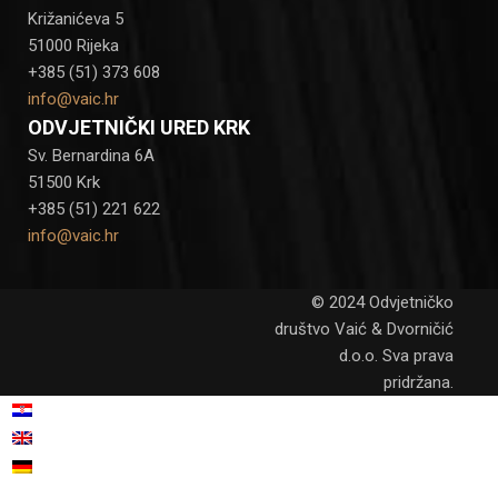
Križanićeva 5
51000 Rijeka
+385 (51) 373 608
info@vaic.hr
ODVJETNIČKI URED KRK
Sv. Bernardina 6A
51500 Krk
+385 (51) 221 622
info@vaic.hr
© 2024 Odvjetničko
društvo Vaić & Dvorničić
d.o.o. Sva prava
pridržana.
Hrvatski
Engleski
English
(
)
Njemački
Deutsch
(
)