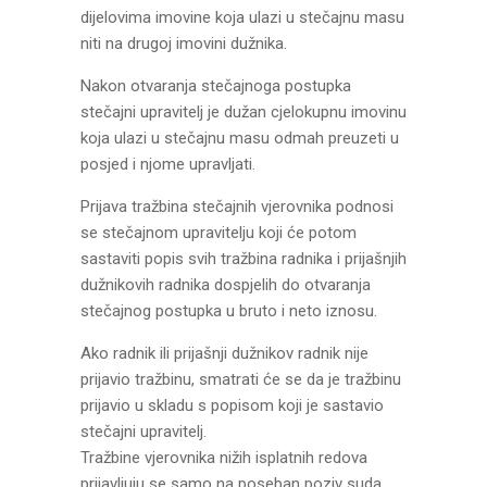
dijelovima imovine koja ulazi u stečajnu masu
niti na drugoj imovini dužnika.
Nakon otvaranja stečajnoga postupka
stečajni upravitelj je dužan cjelokupnu imovinu
koja ulazi u stečajnu masu odmah preuzeti u
posjed i njome upravljati.
Prijava tražbina stečajnih vjerovnika podnosi
se stečajnom upravitelju koji će potom
sastaviti popis svih tražbina radnika i prijašnjih
dužnikovih radnika dospjelih do otvaranja
stečajnog postupka u bruto i neto iznosu.
Ako radnik ili prijašnji dužnikov radnik nije
prijavio tražbinu, smatrati će se da je tražbinu
prijavio u skladu s popisom koji je sastavio
stečajni upravitelj.
Tražbine vjerovnika nižih isplatnih redova
prijavljuju se samo na poseban poziv suda.