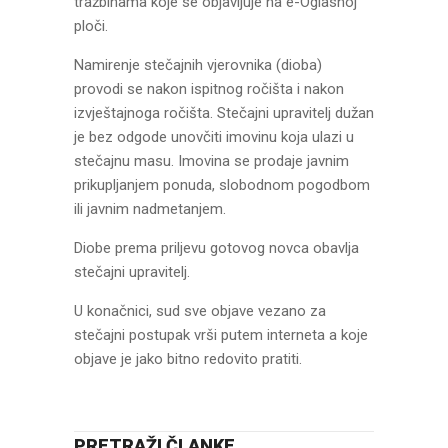
tražbinama koje se objavljuje na e-Oglasnoj
ploči.
Namirenje stečajnih vjerovnika (dioba)
provodi se nakon ispitnog ročišta i nakon
izvještajnoga ročišta. Stečajni upravitelj dužan
je bez odgode unovčiti imovinu koja ulazi u
stečajnu masu. Imovina se prodaje javnim
prikupljanjem ponuda, slobodnom pogodbom
ili javnim nadmetanjem.
Diobe prema priljevu gotovog novca obavlja
stečajni upravitelj.
U konačnici, sud sve objave vezano za
stečajni postupak vrši putem interneta a koje
objave je jako bitno redovito pratiti.
PRETRAŽI ČLANKE