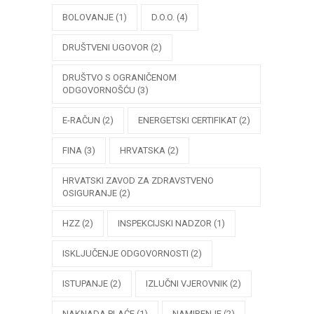
BOLOVANJE
(1)
D.O.O.
(4)
DRUŠTVENI UGOVOR
(2)
DRUŠTVO S OGRANIČENOM
ODGOVORNOŠĆU
(3)
E-RAČUN
(2)
ENERGETSKI CERTIFIKAT
(2)
FINA
(3)
HRVATSKA
(2)
HRVATSKI ZAVOD ZA ZDRAVSTVENO
OSIGURANJE
(2)
HZZ
(2)
INSPEKCIJSKI NADZOR
(1)
ISKLJUČENJE ODGOVORNOSTI
(2)
ISTUPANJE
(2)
IZLUČNI VJEROVNIK
(2)
NAKNADA PLAĆE
(1)
NAMIRENJE
(2)