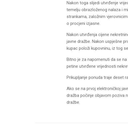
Nakon toga slijedi utvrđenje vrij
temelju obrazloženog nalaza i miš
strankama, založnim vjerovnicim
o procjeni izjasne.
Nakon utvrđenja cijene nekretnin
javne dražbe. Nakon uspješne pr
kupac položi kupovninu, iz tog se
Bitno je za napomenuti da se na p
petine utvrđene vrijednosti nekret
Prikupljanje ponuda traje deset r
Ako se na prvoj elektroničkoj jav
dražba počinje objavom poziva n
dražbe.