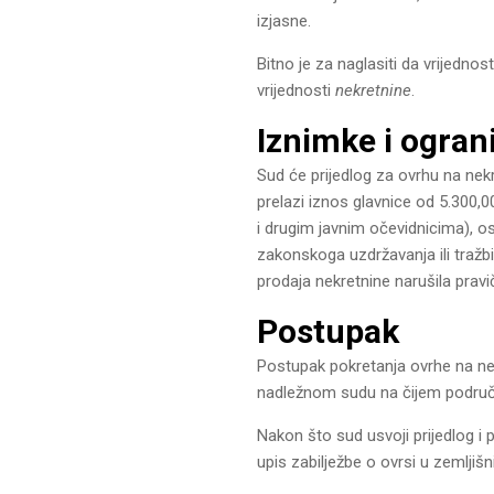
izjasne.
Bitno je za naglasiti da vrijedno
vrijednosti
nekretnine
.
Iznimke i ogran
Sud će prijedlog za ovrhu na nekr
prelazi iznos glavnice od 5.300,0
i drugim javnim očevidnicima), os
zakonskoga uzdržavanja ili tražb
prodaja nekretnine narušila pravi
Postupak
Postupak pokretanja ovrhe na ne
nadležnom sudu na čijem područj
Nakon što sud usvoji prijedlog i
upis zabilježbe o ovrsi u zemljiš