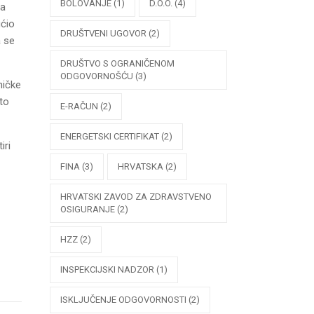
BOLOVANJE
(1)
D.O.O.
(4)
na
ućio
DRUŠTVENI UGOVOR
(2)
a se
DRUŠTVO S OGRANIČENOM
ODGOVORNOŠĆU
(3)
ničke
to
E-RAČUN
(2)
ENERGETSKI CERTIFIKAT
(2)
iri
FINA
(3)
HRVATSKA
(2)
HRVATSKI ZAVOD ZA ZDRAVSTVENO
OSIGURANJE
(2)
HZZ
(2)
INSPEKCIJSKI NADZOR
(1)
ISKLJUČENJE ODGOVORNOSTI
(2)