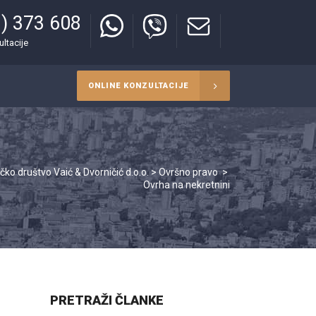
) 373 608
ultacije
ONLINE KONZULTACIJE
čko društvo Vaić & Dvorničić d.o.o.
>
Ovršno pravo
>
Ovrha na nekretnini
PRETRAŽI ČLANKE