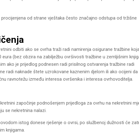
st procijenjena od strane vještaka često značajno odstupa od tržišne
ičenja
etnini odbiti ako se ovrha traži radi namirenja osigurane tražbine koj
0 eura (bez obzira na zabilježbu ovršivosti tražbine u zemljišnim knj
im ako je prijedlog podnesen radi prisilnog ostvarenja tražbine radi
ine radi naknade štete uzrokovane kaznenim djelom ili ako ocijeni da 
čnu ravnotežu između interesa ovršenika i interesa ovrhovoditelja.
kretnini započinje podnošenjem prijedloga za ovrhu na nekretnini m
u se nekretnina nalazi.
 povodom istog donese rješenje o ovrsi, po službenoj dužnosti će zatr
nim knjigama.