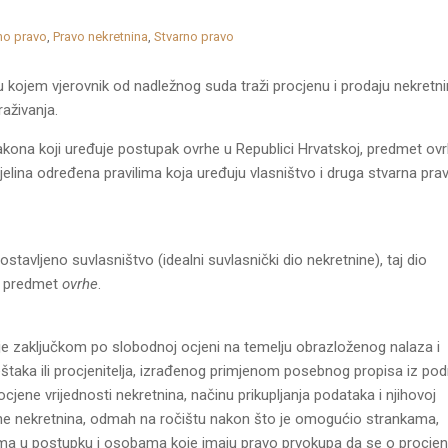
no pravo
,
Pravo nekretnina
,
Stvarno pravo
 kojem vjerovnik od nadležnog suda traži procjenu i prodaju nekretn
raživanja.
na koji uređuje postupak ovrhe u Republici Hrvatskoj, predmet ov
elina određena pravilima koja uređuju vlasništvo i druga stvarna prav
stavljeno suvlasništvo (idealni suvlasnički dio nekretnine), taj dio
n predmet
ovrhe
.
je zaključkom po slobodnoj ocjeni na temelju obrazloženog nalaza i
štaka ili procjenitelja, izrađenog primjenom posebnog propisa iz pod
jene vrijednosti nekretnina, načinu prikupljanja podataka i njihovoj
ne nekretnina, odmah na ročištu nakon što je omogućio strankama,
ima u postupku i osobama koje imaju pravo prvokupa da se o procjen