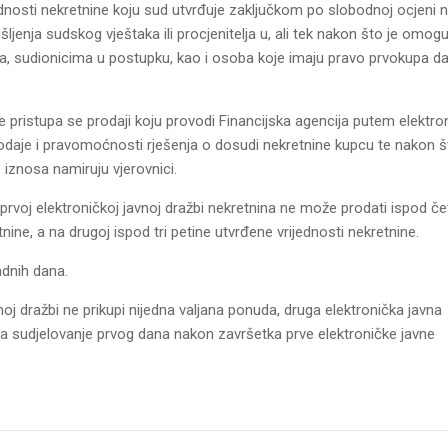
ednosti nekretnine koju sud utvrđuje zaključkom po slobodnoj ocjeni 
ljenja sudskog vještaka ili procjenitelja u, ali tek nakon što je omog
a, sudionicima u postupku, kao i osoba koje imaju pravo prvokupa d
e pristupa se prodaji koju provodi Financijska agencija putem elektro
odaje i pravomoćnosti rješenja o dosudi nekretnine kupcu te nakon š
 iznosa namiruju vjerovnici.
rvoj elektroničkoj javnoj dražbi nekretnina ne može prodati ispod čet
nine, a na drugoj ispod tri petine utvrđene vrijednosti nekretnine.
adnih dana.
noj dražbi ne prikupi nijedna valjana ponuda, druga elektronička javna
a sudjelovanje prvog dana nakon završetka prve elektroničke javne