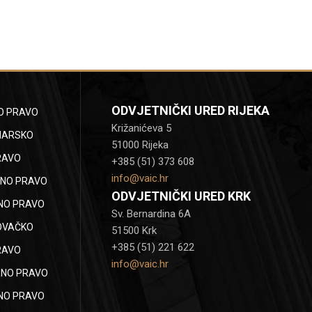
ODVJETNIČKI URED RIJEKA
O PRAVO
Križanićeva 5
NARSKO
51000 Rijeka
RAVO
+385 (51) 373 608
info@vaic.hr
NO PRAVO
ODVJETNIČKI URED KRK
NO PRAVO
Sv. Bernardina 6A
OVAČKO
51500 Krk
+385 (51) 221 622
RAVO
info@vaic.hr
NO PRAVO
NO PRAVO