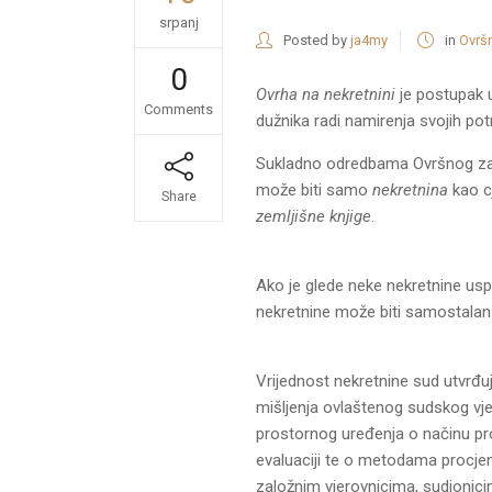
srpanj
Posted by
ja4my
in
Ovrš
0
Ovrha
na nekretnini
je postupak u
Comments
dužnika radi namirenja svojih pot
Sukladno odredbama Ovršnog zako
može biti samo
nekretnina
kao cj
Share
zemljišne knjige
.
Ako je glede neke nekretnine uspo
nekretnine može biti samostala
Vrijednost nekretnine sud utvrđu
mišljenja ovlaštenog sudskog vje
prostornog uređenja o načinu proc
evaluaciji te o metodama procje
založnim vjerovnicima, sudionic