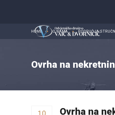
HOME
O NAMA
PODRUČJA STRUČN
Ovrha na nekretnin
Ovrha na nek
10