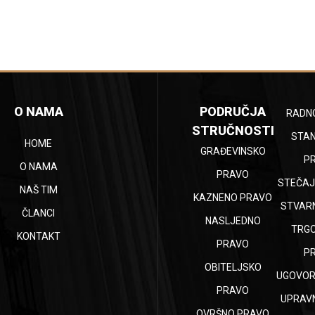
O NAMA
PODRUČJA
RADN
STRUČNOSTI
STA
HOME
GRAĐEVINSKO
P
O NAMA
PRAVO
STEČAJ
NAŠ TIM
KAZNENO PRAVO
STVAR
ČLANCI
NASLJEDNO
TRG
KONTAKT
PRAVO
P
OBITELJSKO
UGOVOR
PRAVO
UPRAV
OVRŠNO PRAVO