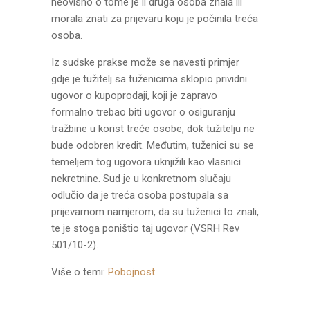
neovisno o tome je li druga osoba znala ili
morala znati za prijevaru koju je počinila treća
osoba.
Iz sudske prakse može se navesti primjer
gdje je tužitelj sa tuženicima sklopio prividni
ugovor o kupoprodaji, koji je zapravo
formalno trebao biti ugovor o osiguranju
tražbine u korist treće osobe, dok tužitelju ne
bude odobren kredit. Međutim, tuženici su se
temeljem tog ugovora uknjižili kao vlasnici
nekretnine. Sud je u konkretnom slučaju
odlučio da je treća osoba postupala sa
prijevarnom namjerom, da su tuženici to znali,
te je stoga poništio taj ugovor (VSRH Rev
501/10-2).
Više o temi:
Pobojnost