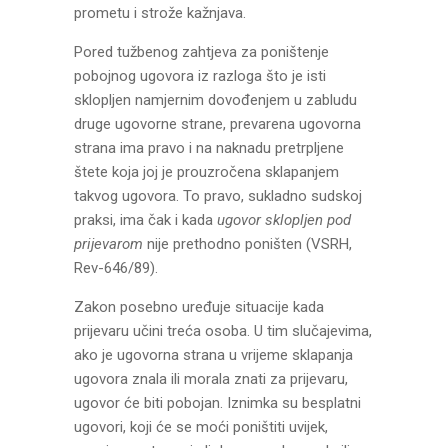
prometu i strože kažnjava.
Pored tužbenog zahtjeva za poništenje
pobojnog ugovora iz razloga što je isti
sklopljen namjernim dovođenjem u zabludu
druge ugovorne strane, prevarena ugovorna
strana ima pravo i na naknadu pretrpljene
štete koja joj je prouzročena sklapanjem
takvog ugovora. To pravo, sukladno sudskoj
praksi, ima čak i kada
ugovor sklopljen pod
prijevarom
nije prethodno poništen (VSRH,
Rev-646/89).
Zakon posebno uređuje situacije kada
prijevaru učini treća osoba. U tim slučajevima,
ako je ugovorna strana u vrijeme sklapanja
ugovora znala ili morala znati za prijevaru,
ugovor će biti pobojan. Iznimka su besplatni
ugovori, koji će se moći poništiti uvijek,