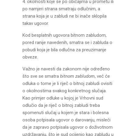
4. okolnosti koje se po običajima u prometu ili
po namjeri strana smatraju odlučnim, a
strana koja je u zabludi ne bi inače sklopila
takav ugovor.
Kod besplatnih ugovora bitnom zabludom,
pored ranije navedenih, smatra se i zabluda o
pobudi koja je bila odlučna za preuzimanje
obveze.
Važno je navesti da zakonom nije određeno
što sve se smatra
bitnom zabludom
, već će
odluka o tome je li riječ o bitnoj zabludi ovisiti
o okolnostima svakog konkretnog slučaja.
Kao primjer odluke u kojoj je Vrhovni sud
odlučio da je riječ o bitnoj zabludi treba
spomenuti slučaj u kojem je stara i bolesna
osoba potpisala ugovor o darovanju, misleći
da je zapravo potpisala ugovor o doživotnom
uzdržavanju, što je sud ocijenio kao zabludu u