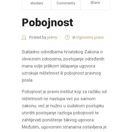
Share
studeni
Comments
Pobojnost
Posted by
ja4my
in
Ugovorno pravo
Sukladno odredbama hrvatskog Zakona o
obveznim odnosima, postojanje određenih
mana volje prilikom sklapanja ugovora
uzrokuje ništetnost ili pobojnost pravnog
posla.
Pobojnost je pravni institut koji za razliku od
ništetnosti ne nastupa već po samom
zakonu, već je nužno u sudskom postupku
utvrditi postojanje razloga pobojnosti te
zahtijevati poništenje takvog ugovora.
Međutim, ugovornim stranama ostavljena je