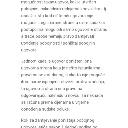
mogućnost takav ugovor, koji je utvrđen
pobojnim, naknadnim radnjama konvalidirati tj.
osnažiti, što kod ništetnih ugovora nije
moguće. Legitimirane strane u ovim sudskim
postupcima mogu biti samo ugovorne strane,
a treće osobe nemaju pravo zahtijevati
utvrđenje pobojnosti i poništaj pobojnih
ugovora.
Jednom kada je ugovor poništen, ona
ugovorna strana koja je nešto ispunila ima
pravo na povrat danog, a ako to nije moguće
ili se narav ispunjene obveze protivi vraćanju,
ta ugovorna strana ima pravo na
odgovarajuću naknadu u novcu. Ta naknada
se računa prema cijenama u vrijeme
donošenja sudske odluke.
Rok za zahtijevanje poništaja pobojnog
ugovora ističe nakon 1 (jedne) godine od