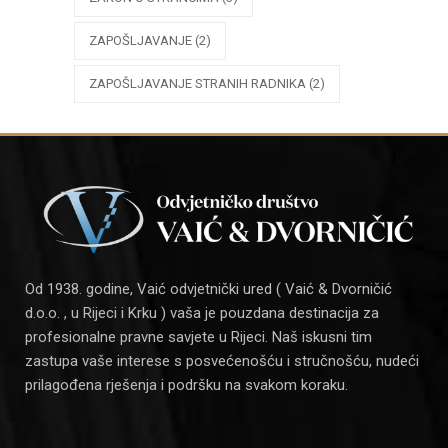
ZAPOŠLJAVANJE
(2)
ZAPOŠLJAVANJE STRANIH RADNIKA
(2)
Od 1938. godine, Vaić odvjetnički ured ( Vaić & Dvorničić
d.o.o. , u Rijeci i Krku ) vaša je pouzdana destinacija za
profesionalne pravne savjete u Rijeci. Naš iskusni tim
zastupa vaše interese s posvećenošću i stručnošću, nudeći
prilagođena rješenja i podršku na svakom koraku.