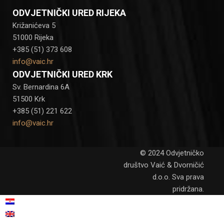
ODVJETNIČKI URED RIJEKA
Križanićeva 5
51000 Rijeka
+385 (51) 373 608
info@vaic.hr
ODVJETNIČKI URED KRK
Sv. Bernardina 6A
51500 Krk
+385 (51) 221 622
info@vaic.hr
© 2024 Odvjetničko
društvo Vaić & Dvorničić
d.o.o. Sva prava
pridržana.
Hrvatski
Engleski
English
(
)