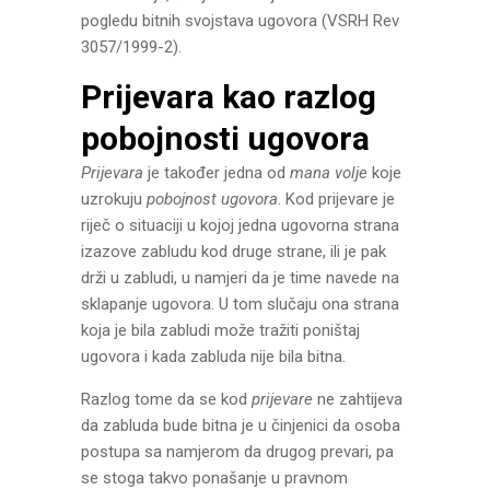
pogledu bitnih svojstava ugovora (VSRH Rev
3057/1999-2).
Prijevara kao razlog
pobojnosti ugovora
Prijevara
je također jedna od
mana volje
koje
uzrokuju
pobojnost ugovora
. Kod prijevare je
riječ o situaciji u kojoj jedna ugovorna strana
izazove zabludu kod druge strane, ili je pak
drži u zabludi, u namjeri da je time navede na
sklapanje ugovora. U tom slučaju ona strana
koja je bila zabludi može tražiti poništaj
ugovora i kada zabluda nije bila bitna.
Razlog tome da se kod
prijevare
ne zahtijeva
da zabluda bude bitna je u činjenici da osoba
postupa sa namjerom da drugog prevari, pa
se stoga takvo ponašanje u pravnom