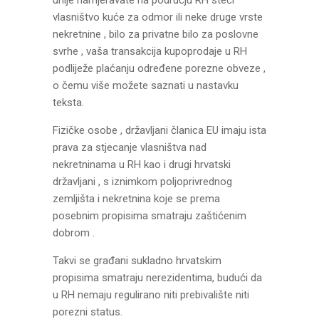
unije namjeravate na području RH steći
vlasništvo kuće za odmor ili neke druge vrste
nekretnine , bilo za privatne bilo za poslovne
svrhe , vaša transakcija kupoprodaje u RH
podliježe plaćanju određene porezne obveze ,
o čemu više možete saznati u nastavku
teksta.
Fizičke osobe , državljani članica EU imaju ista
prava za stjecanje vlasništva nad
nekretninama u RH kao i drugi hrvatski
državljani , s iznimkom poljoprivrednog
zemljišta i nekretnina koje se prema
posebnim propisima smatraju zaštićenim
dobrom .
Takvi se građani sukladno hrvatskim
propisima smatraju nerezidentima, budući da
u RH nemaju regulirano niti prebivalište niti
porezni status.