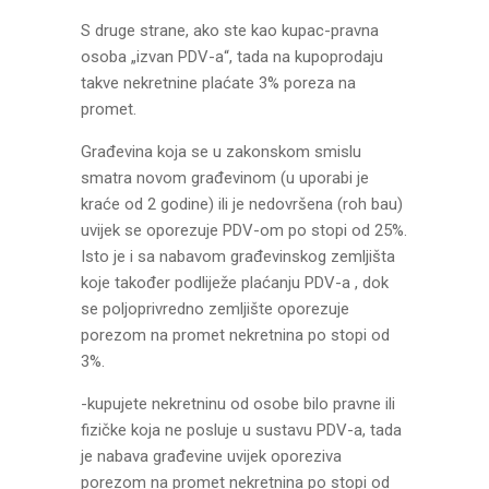
S druge strane, ako ste kao kupac-pravna
osoba „izvan PDV-a“, tada na kupoprodaju
takve nekretnine plaćate 3% poreza na
promet.
Građevina koja se u zakonskom smislu
smatra novom građevinom (u uporabi je
kraće od 2 godine) ili je nedovršena (roh bau)
uvijek se oporezuje PDV-om po stopi od 25%.
Isto je i sa nabavom građevinskog zemljišta
koje također podliježe plaćanju PDV-a , dok
se poljoprivredno zemljište oporezuje
porezom na promet nekretnina po stopi od
3%.
-kupujete nekretninu od osobe bilo pravne ili
fizičke koja ne posluje u sustavu PDV-a, tada
je nabava građevine uvijek oporeziva
porezom na promet nekretnina po stopi od