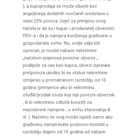
), a kupoprodaja se može obaviti bez
angažiranja dodatnih novčanih sredstava u
visini 25% poreza. Uvjet za primjenu ovog
načela je da su i kupac i prodavatelj obveznici
PDV-a i da je namjera korištenja građevine u
gospodarske svrhe. No, ovdje valja biti
oprezan, je model nabave nekretnine
„načelom prijenosa porezne obveze „
podliježe za vas kao kupca, obvezi ispravka
pretporeza ukoliko bi se status nekretnine
izmijenio u promatranom razdoblju od 10
godina (primjerice ako bi nekretninu
otuđili/prodali osobi koji nije porezni obveznik
, ili bi nekretninu odlučili koristiti za
neposlovne namjene , u svrhu stanovanja ili
sl. ). Načelno se ovaj model isplati samo ako
građevinu namjeravate poslovno koristiti u
razdoblju duljem od 10 godina od nabave.