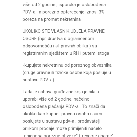
više od 2 godine , isporuka je oslobođena
PDV-a , a porezno opterećenje iznosi 3%
poreza na promet nekretnina.
UKOLIKO STE VLASNIK UDJELA PRAVNE
OSOBE (npr. društva s ograničenom
odgovornošću i sl. pravnih oblika ) sa
registriranim sjedištem u RH i putem istoga
-kupujete nekretninu od poreznog obveznika
(druge pravne ili fizičke osobe koja posluje u
sustavu PDV-a).
Tada je nabava građevine koja je bila u
uporabi više od 2 godine, načelno
oslobođena plaćanja PDV-a . To znači da
ukoliko kao kupac- pravna osoba i sami
poslujete u sustavu pdv-a , prodavatelj
prilikom prodaje može primijeniti načelo
„prijenosa porezne obveze“ („reverse charge“