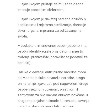
– izjavu kojom pristaje da mu se ta osoba
imenuje posebnim skrbnikom,
– izjavu kojom je davatelj naredbe odlučio o
postupcima i mjerama sterilizacije, donacije
tkiva i organa, mjerama za održavanje na
životu,
– podatke o imenovanoj osobi (osobno ime,
osobni identifikacijski broj, datum i mjesto
rođenja, prebivalište, boravište te podatke za
kontakt).
Odluka o davanju anticipirane naredbe mora
biti vlastita odluka davatelja naredbe, stoga
on ne smije izjavu dati pod nagovorom druge
osobe, njezinom ucjenom, prijetnjom ili
zahtjevom za bilo kakvim oblikom novčane ili
druge materijalne naknade. U trenutku davanja
naredbe, davatelj mora biti poslovno