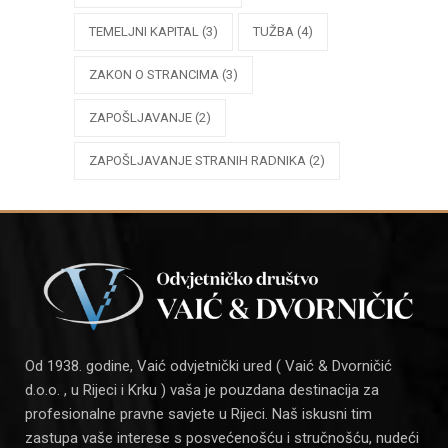
TEMELJNI KAPITAL
(3)
TUŽBA
(4)
ZAKON O STRANCIMA
(3)
ZAPOŠLJAVANJE
(2)
ZAPOŠLJAVANJE STRANIH RADNIKA
(2)
Od 1938. godine, Vaić odvjetnički ured ( Vaić & Dvorničić
d.o.o. , u Rijeci i Krku ) vaša je pouzdana destinacija za
profesionalne pravne savjete u Rijeci. Naš iskusni tim
zastupa vaše interese s posvećenošću i stručnošću, nudeći