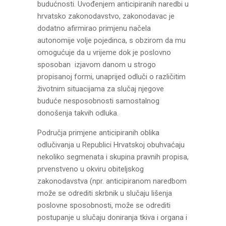
budućnosti. Uvođenjem anticipiranih naredbi u
hrvatsko zakonodavstvo, zakonodavac je
dodatno afirmirao primjenu načela
autonomije volje pojedinca, s obzirom da mu
omogućuje da u vrijeme dok je poslovno
sposoban izjavom danom u strogo
propisanoj formi, unaprijed odluči o različitim
životnim situacijama za slučaj njegove
buduće nesposobnosti samostalnog
donošenja takvih odluka.
Područja primjene anticipiranih oblika
odlučivanja u Republici Hrvatskoj obuhvaćaju
nekoliko segmenata i skupina pravnih propisa,
prvenstveno u okviru obiteljskog
zakonodavstva (npr. anticipiranom naredbom
može se odrediti skrbnik u slučaju lišenja
poslovne sposobnosti, može se odrediti
postupanje u slučaju doniranja tkiva i organa i