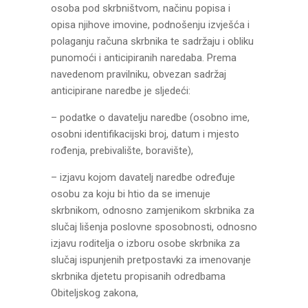
osoba pod skrbništvom, načinu popisa i
opisa njihove imovine, podnošenju izvješća i
polaganju računa skrbnika te sadržaju i obliku
punomoći i anticipiranih naredaba. Prema
navedenom pravilniku, obvezan sadržaj
anticipirane naredbe je sljedeći:
– podatke o davatelju naredbe (osobno ime,
osobni identifikacijski broj, datum i mjesto
rođenja, prebivalište, boravište),
– izjavu kojom davatelj naredbe određuje
osobu za koju bi htio da se imenuje
skrbnikom, odnosno zamjenikom skrbnika za
slučaj lišenja poslovne sposobnosti, odnosno
izjavu roditelja o izboru osobe skrbnika za
slučaj ispunjenih pretpostavki za imenovanje
skrbnika djetetu propisanih odredbama
Obiteljskog zakona,