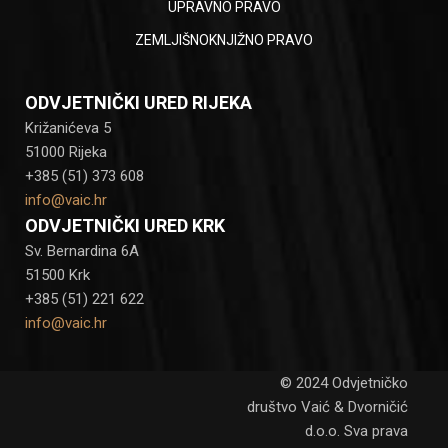
UPRAVNO PRAVO
ZEMLJIŠNOKNJIŽNO PRAVO
ODVJETNIČKI URED RIJEKA
Križanićeva 5
51000 Rijeka
+385 (51) 373 608
info@vaic.hr
ODVJETNIČKI URED KRK
Sv. Bernardina 6A
51500 Krk
+385 (51) 221 622
info@vaic.hr
© 2024 Odvjetničko
društvo Vaić & Dvorničić
d.o.o. Sva prava