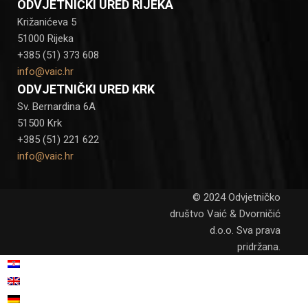
ODVJETNIČKI URED RIJEKA
Križanićeva 5
51000 Rijeka
+385 (51) 373 608
info@vaic.hr
ODVJETNIČKI URED KRK
Sv. Bernardina 6A
51500 Krk
+385 (51) 221 622
info@vaic.hr
© 2024 Odvjetničko
društvo Vaić & Dvorničić
d.o.o. Sva prava
pridržana.
Hrvatski
Engleski
English
(
)
Njemački
Deutsch
(
)