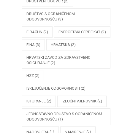
DRUŠTVENI UGOVOR
(2)
DRUŠTVO S OGRANIČENOM
ODGOVORNOŠĆU
(3)
E-RAČUN
(2)
ENERGETSKI CERTIFIKAT
(2)
FINA
(3)
HRVATSKA
(2)
HRVATSKI ZAVOD ZA ZDRAVSTVENO
OSIGURANJE
(2)
HZZ
(2)
ISKLJUČENJE ODGOVORNOSTI
(2)
ISTUPANJE
(2)
IZLUČNI VJEROVNIK
(2)
JEDNOSTAVNO DRUŠTVO S OGRANIČENOM
ODGOVORNOŠĆU
(1)
NADOVJERA
(1)
NAMIRENJE
(2)