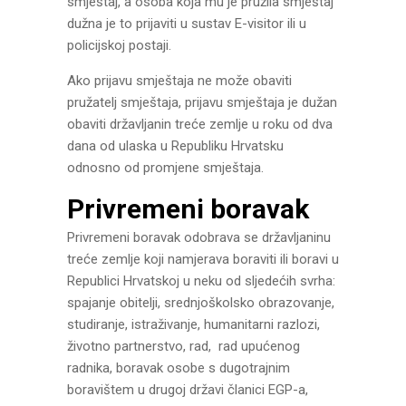
smještaj, a osoba koja mu je pružila smještaj
dužna je to prijaviti u sustav E-visitor ili u
policijskoj postaji.
Ako prijavu smještaja ne može obaviti
pružatelj smještaja, prijavu smještaja je dužan
obaviti državljanin treće zemlje u roku od dva
dana od ulaska u Republiku Hrvatsku
odnosno od promjene smještaja.
Privremeni boravak
Privremeni boravak odobrava se državljaninu
treće zemlje koji namjerava boraviti ili boravi u
Republici Hrvatskoj u neku od sljedećih svrha:
spajanje obitelji, srednjoškolsko obrazovanje,
studiranje, istraživanje, humanitarni razlozi,
životno partnerstvo, rad, rad upućenog
radnika, boravak osobe s dugotrajnim
boravištem u drugoj državi članici EGP-a,