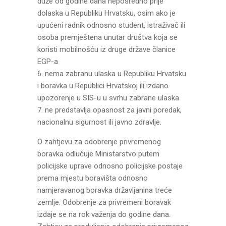
duže od godine dana neposredno prije
dolaska u Republiku Hrvatsku, osim ako je
upućeni radnik odnosno student, istraživač ili
osoba premještena unutar društva koja se
koristi mobilnošću iz druge države članice
EGP-a
6. nema zabranu ulaska u Republiku Hrvatsku
i boravka u Republici Hrvatskoj ili izdano
upozorenje u SIS-u u svrhu zabrane ulaska
7. ne predstavlja opasnost za javni poredak,
nacionalnu sigurnost ili javno zdravlje.
O zahtjevu za odobrenje privremenog
boravka odlučuje Ministarstvo putem
policijske uprave odnosno policijske postaje
prema mjestu boravišta odnosno
namjeravanog boravka državljanina treće
zemlje. Odobrenje za privremeni boravak
izdaje se na rok važenja do godine dana.