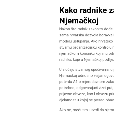
Kako radnike za
Njemačkoj
Nakon što radnik zakonito dođe u
sama hrvatska dozvola boravka i ra
modelu ustupanja. Ako hrvatsko 
stvarnu organizacijsku kontrolu n
njemačkom korisniku koji mu odre
radnika, koje u Njemačkoj podlij
U slučaju stvarnog upućivanja, u 
Njemačkoj odnosno valjan ugovor
potvrdu A1 o mjerodavnom zakonod
potrebno, odgovarajući vizni put,
prijavne obveze, kao i obvezu pr
djelatnost u kojoj se posao obavl
Ako se, međutim, utvrdi da njema