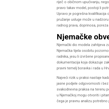
riječ o običnom upućivanju, nego
pravo takav model, postoji li pot
Upravo je pogrešna kvalifikacija o
pružanje usluge može u nadzoru b
radnog prava, doprinosa, poreza 
Njemačke obvez
Njemački dio modela zahtijeva za
Njemačka tijela osobitu pozornost
radnika, jesu li izvršene propisane
dokumentacija koja dokazuje zak
pravni temelj boravka i rada u Hr
Najveći rizik u praksi nastaje k
jasne podjele odgovornosti i bez
svakodnevna praksa na terenu pos
u Njemačkoj mogu otvoriti i pita
čega je pravnu analizu potrebno 