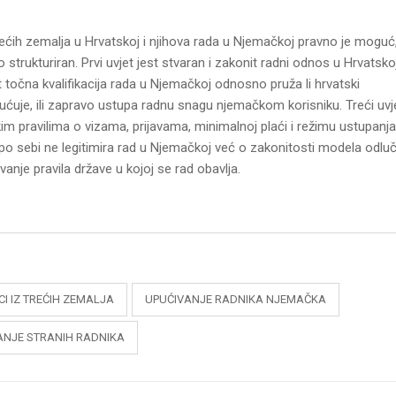
ećih zemalja u Hrvatskoj i njihova rada u Njemačkoj pravno je moguć,
strukturiran. Prvi uvjet jest stvaran i zakonit radni odnos u Hrvatskoj
st točna kvalifikacija rada u Njemačkoj odnosno pruža li hrvatski
ćuje, ili zapravo ustupa radnu snagu njemačkom korisniku. Treći uvj
m pravilima o vizama, prijavama, minimalnoj plaći i režimu ustupanja
o sebi ne legitimira rad u Njemačkoj već o zakonitosti modela odluč
vanje pravila države u kojoj se rad obavlja.
CI IZ TREĆIH ZEMALJA
UPUĆIVANJE RADNIKA NJEMAČKA
NJE STRANIH RADNIKA