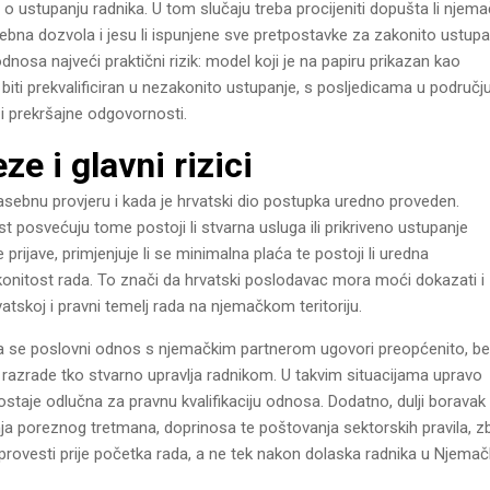
 o ustupanju radnika. U tom slučaju treba procijeniti dopušta li njem
rebna dozvola i jesu li ispunjene sve pretpostavke za zakonito ustupa
dnosa najveći praktični rizik: model koji je na papiru prikazan kao
iti prekvalificiran u nezakonito ustupanje, s posljedicama u područj
i prekršajne odgovornosti.
e i glavni rizici
sebnu provjeru i kada je hrvatski dio postupka uredno proveden.
 posvećuju tome postoji li stvarna usluga ili prikriveno ustupanje
 prijave, primjenjuje li se minimalna plaća te postoji li uredna
onitost rada. To znači da hrvatski poslodavac mora moći dokazati i
vatskoj i pravni temelj rada na njemačkom teritoriju.
ada se poslovni odnos s njemačkim partnerom ugovori preopćenito, b
 razrade tko stvarno upravlja radnikom. U takvim situacijama upravo
taje odlučna za pravnu kvalifikaciju odnosa. Dodatno, dulji boravak 
nja poreznog tretmana, doprinosa te poštovanja sektorskih pravila, 
provesti prije početka rada, a ne tek nakon dolaska radnika u Njemač