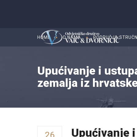
HOME
O NAMA
PODRUČJA STRUČN
Upućivanje i ustup
zemalja iz hrvatsk
Upućivanje i
26