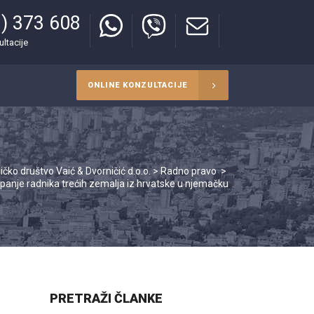
) 373 608
ultacije
ONLINE KONZULTACIJE
ičko društvo Vaić & Dvorničić d.o.o.
>
Radno pravo
>
upanje radnika trećih zemalja iz hrvatske u njemačku
PRETRAŽI ČLANKE