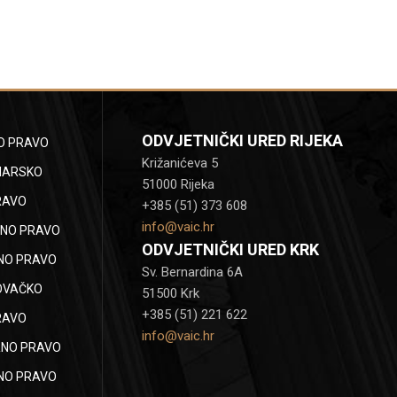
ODVJETNIČKI URED RIJEKA
O PRAVO
Križanićeva 5
NARSKO
51000 Rijeka
RAVO
+385 (51) 373 608
info@vaic.hr
NO PRAVO
ODVJETNIČKI URED KRK
NO PRAVO
Sv. Bernardina 6A
OVAČKO
51500 Krk
+385 (51) 221 622
RAVO
info@vaic.hr
NO PRAVO
NO PRAVO