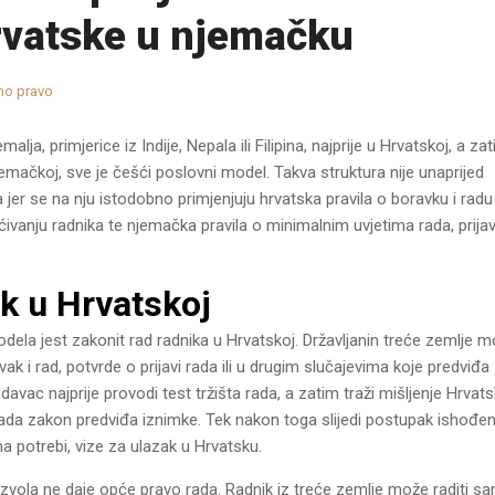
rvatske u njemačku
no pravo
alja, primjerice iz Indije, Nepala ili Filipina, najprije u Hrvatskoj, a za
emačkoj, sve je češći poslovni model. Takva struktura nije unaprijed
va jer se na nju istodobno primjenjuju hrvatska pravila o boravku i radu
ćivanju radnika te njemačka pravila o minimalnim uvjetima rada, prij
k u Hrvatskoj
la jest zakonit rad radnika u Hrvatskoj. Državljanin treće zemlje 
ak i rad, potvrde o prijavi rada ili u drugim slučajevima koje predviđa
vac najprije provodi test tržišta rada, a zatim traži mišljenje Hrvat
ada zakon predviđa iznimke. Tek nakon toga slijedi postupak ishođen
a potrebi, vize za ulazak u Hrvatsku.
zvola ne daje opće pravo rada. Radnik iz treće zemlje može raditi s