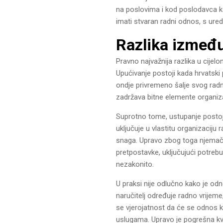
na poslovima i kod poslodavca ko
imati stvaran radni odnos, s ure
Razlika između
Pravno najvažnija razlika u cijel
Upućivanje postoji kada hrvatski
ondje privremeno šalje svog radn
zadržava bitne elemente organiza
Suprotno tome, ustupanje postoji
uključuje u vlastitu organizaciju
snaga. Upravo zbog toga njemačk
pretpostavke, uključujući potrebu
nezakonito.
U praksi nije odlučno kako je o
naručitelj određuje radno vrije
se vjerojatnost da će se odnos kv
uslugama. Upravo je pogrešna kvali