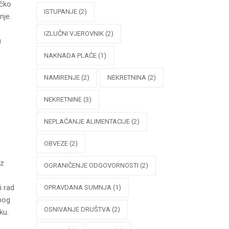
ačko
ISTUPANJE
(2)
nje.
IZLUČNI VJEROVNIK
(2)
u
NAKNADA PLAĆE
(1)
NAMIRENJE
(2)
NEKRETNINA
(2)
NEKRETNINE
(3)
NEPLAĆANJE ALIMENTACIJE
(2)
OBVEZE
(2)
ez
OGRANIČENJE ODGOVORNOSTI
(2)
i rad
OPRAVDANA SUMNJA
(1)
zbog
OSNIVANJE DRUŠTVA
(2)
ku.