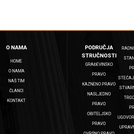
O NAMA
PODRUČJA
RADN
STRUČNOSTI
STA
HOME
GRAĐEVINSKO
P
O NAMA
PRAVO
STEČAJ
NAŠ TIM
KAZNENO PRAVO
STVAR
ČLANCI
NASLJEDNO
TRG
KONTAKT
PRAVO
P
OBITELJSKO
UGOVOR
PRAVO
UPRAV
OVRŠNO PRAVO