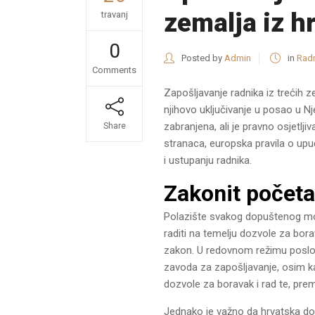
zemalja iz h
travanj
0
Posted by
Admin
in
Rad
Comments
Zapošljavanje radnika iz trećih zem
njihovo uključivanje u posao u Nj
zabranjena, ali je pravno osjetlji
Share
stranaca, europska pravila o upu
i ustupanju radnika.
Zakonit početa
Polazište svakog dopuštenog mode
raditi na temelju dozvole za borav
zakon. U redovnom režimu posloda
zavoda za zapošljavanje, osim k
dozvole za boravak i rad te, prem
Jednako je važno da hrvatska do