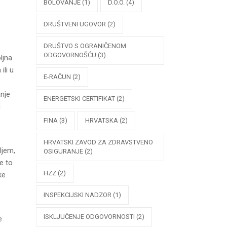
BOLOVANJE
(1)
D.O.O.
(4)
DRUŠTVENI UGOVOR
(2)
DRUŠTVO S OGRANIČENOM
ODGOVORNOŠĆU
(3)
ljna
ili u
E-RAČUN
(2)
anje
ENERGETSKI CERTIFIKAT
(2)
u
FINA
(3)
HRVATSKA
(2)
HRVATSKI ZAVOD ZA ZDRAVSTVENO
ljem,
OSIGURANJE
(2)
e to
HZZ
(2)
ke
INSPEKCIJSKI NADZOR
(1)
ISKLJUČENJE ODGOVORNOSTI
(2)
e