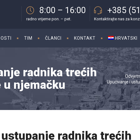
8:00 – 16:00
+385 (51
radno vrijeme pon. – pet.
Kontaktirajte nas za konz
OSTI
TIM
ČLANCI
KONTAKT
HRVATSKI
anje radnika trećih
Odvjetn
e u njemačku
Upućivanje i ust
 ustupanje radnika trećih