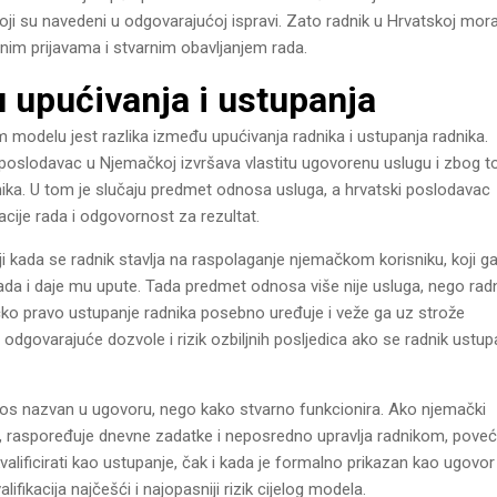
ji su navedeni u odgovarajućoj ispravi. Zato radnik u Hrvatskoj mor
dnim prijavama i stvarnim obavljanjem rada.
 upućivanja i ustupanja
om modelu jest razlika između upućivanja radnika i ustupanja radnika.
 poslodavac u Njemačkoj izvršava vlastitu ugovorenu uslugu i zbog t
ika. U tom je slučaju predmet odnosa usluga, a hrvatski poslodavac
cije rada i odgovornost za rezultat.
 kada se radnik stavlja na raspolaganje njemačkom korisniku, koji g
 rada i daje mu upute. Tada predmet odnosa više nije usluga, nego rad
o pravo ustupanje radnika posebno uređuje i veže ga uz strože
 odgovarajuće dozvole i rizik ozbiljnih posljedica ako se radnik ustup
dnos nazvan u ugovoru, nego kako stvarno funkcionira. Ako njemački
me, raspoređuje dnevne zadatke i neposredno upravlja radnikom, pove
alificirati kao ustupanje, čak i kada je formalno prikazan kao ugovor
fikacija najčešći i najopasniji rizik cijelog modela.