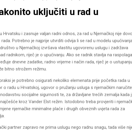
konito uključiti u rad u
 Hrvatsku i zasnuje valjan radni odnos, za rad u Njemačkoj nije dovo
da. Potrebno je najprije utvrditi odvija li se rad u modelu upućivanja 
društvo u Njemačkoj izvršava vlastitu ugovorenu uslugu i zadržava
ad radnikom, riječ je o upućivanju. Ako se radnik stavlja na raspolag
đuje dnevne zadatke, radno vrijeme i način rada, riječ je o ustupanj
eže bitno strožem režimu.
praksi je potrebno osigurati nekoliko elemenata prije početka rada u
 o radu u Hrvatskoj, ugovor o pružanju usluga s njemačkim naručite
avstvu socijalne sigurnosti te, za državljane trećih zemalja kada j
 najčešće kroz Vander Elst režim. Istodobno treba provjeriti i njemač
imjene njemačke minimalne plaće i drugih obveznih uvjeta rada za
ja.
čki partner zapravo ne prima uslugu nego radnu snagu, tada više nij