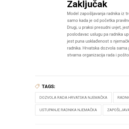
Zaključak
Model zapošljavanja radnika iz tr
samo kada je od početka pravilno 
Drugi, u praksi presudni uvjet, je
poslodavac uslugu pa radnika upu
jest puna usklađenost s njemački
radnika. Hrvatska dozvola sama p
stvarna organizacija rada i pošto
TAGS:
DOZVOLA RADA HRVATSKA NJEMAČKA
RADNI
USTUPANJE RADNIKA NJEMAČKA
ZAPOŠLJAVA