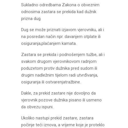
Sukladno odredbama Zakona o obveznim
odnosima zastara se prekida kad dužnik
prizna dug.
Dug se može priznati izjavom vjerovniku, ali i
na posredan način npr. davanjem otplate ili
osiguranja,plaćanjem kamata.
Zastara se prekida i podnošenjem tužbe, ali i
svakom drugom vjerovnikovom radnjom
poduzetom protiv dužnika pred sudom ili
drugim nadležnim tijelom radi utvrđivanja,
osiguranja ili ostvarenjatražbine.
Dakle, za prekid zastare nije dovoljno da
vjerovnik pozove dužnika pisano ili usmeno
da obvezu ispuni.
Ukoliko nastupi prekid zastare, zastara
počinje teći iznova, a vrijeme koje je proteklo