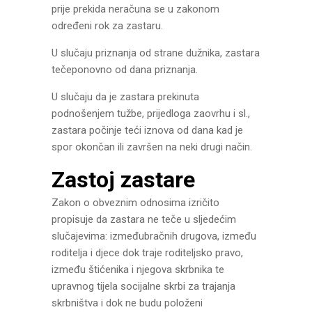
prije prekida neračuna se u zakonom
određeni rok za zastaru.
U slučaju priznanja od strane dužnika, zastara
tečeponovno od dana priznanja.
U slučaju da je zastara prekinuta
podnošenjem tužbe, prijedloga zaovrhu i sl.,
zastara počinje teći iznova od dana kad je
spor okončan ili završen na neki drugi način.
Zastoj zastare
Zakon o obveznim odnosima izričito
propisuje da zastara ne teče u sljedećim
slučajevima: izmeđubračnih drugova, između
roditelja i djece dok traje roditeljsko pravo,
između štićenika i njegova skrbnika te
upravnog tijela socijalne skrbi za trajanja
skrbništva i dok ne budu položeni